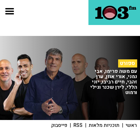
ספורט
עם משה פרימו, אבי
נמני, אורי אוזן, ערן
זהבי, חיים רביבו, יוני
הללי, לירן שכנר וגילי
ורמוט
ראשי
|
תוכניות מלאות
|
RSS
|
פייסבוק