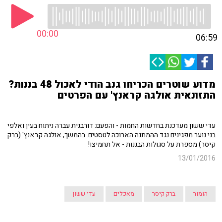
00:00
06:59
מדוע שוטרים הכריחו גנב הודי לאכול 48 בננות?
התזונאית אולגה קראנץ' עם הפרטים
עדי ששון מעדכנת בחדשות החמות - והפעם: דורבנית עברה ניתוח בעין ואלפי
בני נוער מפגינים נגד ההמתנה הארוכה לטסטים. בהמשך, אולגה קראנץ' (ברק
קיסר) מספרת על סגולות הבננות - אל תחמיצו!
13/01/2016
הומור
ברק קיסר
מאכלים
עדי ששון