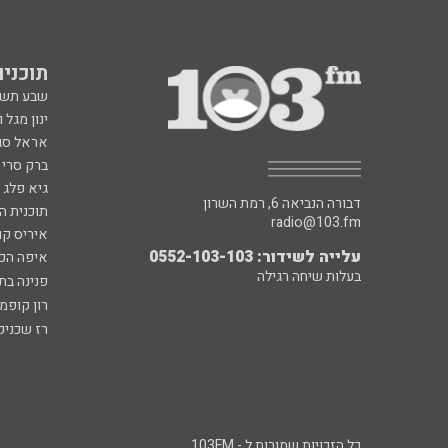
תוכניות fm
שבע תש
ינון מגל 
אראל סג"
ברק סרי 
גיא פלג
דבורה הנביאה 6, רמת השרון
תוכנית ה
radio@103.fm
איריס קו
עלייה לשידור: 0552-103-103
איפה הכ
בעלות שיחה רגילה
פנינה בת
רון קופמ
רז שכניק
כל הזכויות שמורות ל - 103FM