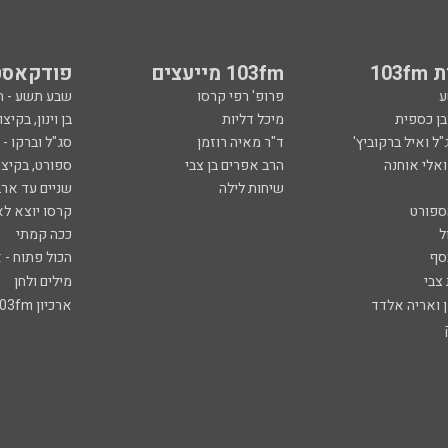
103
103fm מייעצים
פודקאסט
ע
פרופ' רפי קרסו
שבע תשע - 
ובן כספית
מיכל דליות
בן וינון, בקיצו
ל ואיל ברקוביץ'
ד"ר מאיה רוזמן
סג"ל וברקו -
ואלי אוחנה
הרב אפרים בן צבי
ספורט, בקיצו
שיחות לילה
שניים עד ארב
ספורט
קרסו יוצא לא
ל
ככה קמתי
סף
הכול פתוח - א
 צבי
מילים ולחן
ן ואריה אלדד
ארכיון 103fm