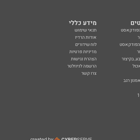
ים
מידע כללי
הפודקאסט
תנאי שימוש
ר
אודות הרדיו
 הפודקאסט
לוח שידורים
ר
מדיניות פרטיות
ע, בקיצור
הצהרת נגישות
כול
הרשמה לניוזלטר
צרו קשר
מנון רגב
created by