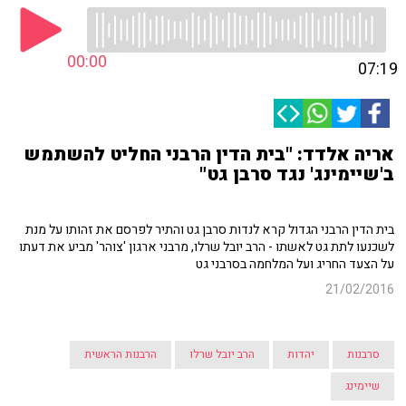
00:00
07:19
אריה אלדד: "בית הדין הרבני החליט להשתמש
ב'שיימינג' נגד סרבן גט"
בית הדין הרבני הגדול קרא לנדות סרבן גט והתיר לפרסם את זהותו על מנת
לשכנעו לתת גט לאשתו - הרב יובל שרלו, מרבני ארגון 'צוהר' מביע את דעתו
על הצעד החריג ועל המלחמה בסרבני גט
21/02/2016
סרבנות
יהדות
הרב יובל שרלו
הרבנות הראשית
שיימינג