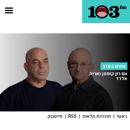
חמש בערב
עם רון קופמן ואריה
אלדד
ראשי
|
תוכניות מלאות
|
RSS
|
פייסבוק