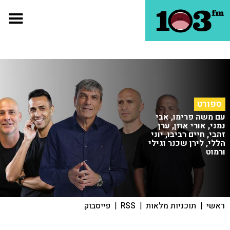
ספורט
עם משה פרימו, אבי
נמני, אורי אוזן, ערן
זהבי, חיים רביבו, יוני
הללי, לירן שכנר וגילי
ורמוט
ראשי
|
תוכניות מלאות
|
RSS
|
פייסבוק