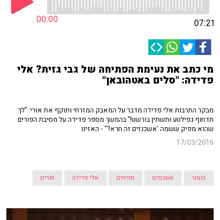
00:00
07:21
מי כתב את נעימת הפתיחה של גבי גזית? אלי
פדידה: "סלים באטהובאן"
מבקר התרבות אלי פדידה מדבר על המאבק המזרחי ותוקף את אורי: "לך
תדחוף גפילטע ותשתין בורשט!" בהמשך מספר פדידה על מסיבת הפורים
שהוא מפיק ששמה 'אשכנזים זה חרא!'" - האזינו
17/03/2016
הומור
אשכנזים
מזרחים
אלי פדידה
פורים