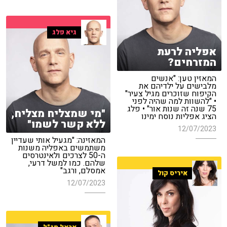
גיא פלג
אפליה לרעת
המזרחים?
המאזין טען: "אנשים
מלבישים על ילדיהם את
הקיפוח שזוכרים מגיל צעיר"
• "להשוות למה שהיה לפני
75 שנה זה שנות אור" • פלג
"מי שמצליח מצליח,
הציג אפליות נוסח ימינו
ללא קשר לשמו"
12/07/2023
המאזינה: "מגעיל אותי שעדיין
משתמשים באפליה משנות
ה-50 לצרכים ולאינטרסים
שלהם. כמו למשל דרעי,
אמסלם, ורגב"
איריס קול
12/07/2023