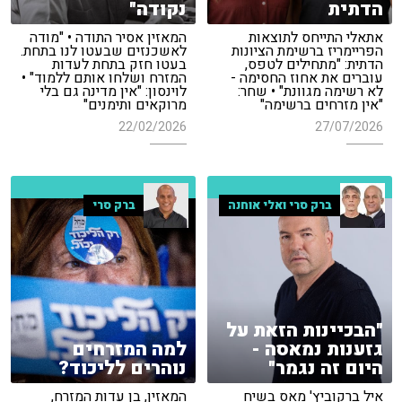
הדתית
נקודה"
אתאלי התייחס לתוצאות
המאזין אסיר התודה • "מודה
הפריימריז ברשימת הציונות
לאשכנזים שבעטו לנו בתחת.
הדתית: "מתחילים לטפס,
בעטו חזק בתחת לעדות
עוברים את אחוז החסימה -
המזרח ושלחו אותם ללמוד" •
לא רשימה מגוונת" • שחר:
לוינסון: "אין מדינה גם בלי
"אין מזרחים ברשימה"
מרוקאים ותימנים"
22/02/2026
27/07/2026
ברק סרי ואלי אוחנה
ברק סרי
"הבכיינות הזאת על
גזענות נמאסה -
למה המזרחים
היום זה נגמר"
נוהרים לליכוד?
איל ברקוביץ' מאס בשיח
המאזין, בן עדות המזרח,