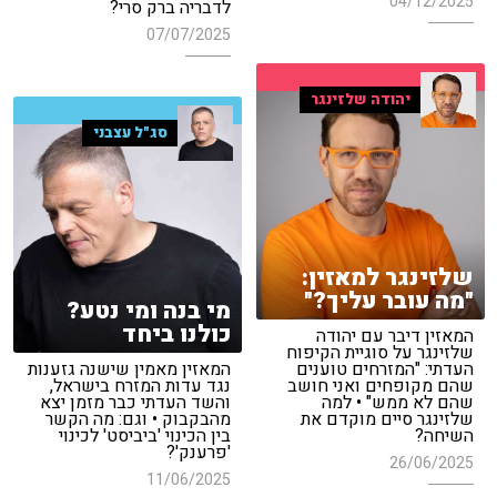
04/12/2025
לדבריה ברק סרי?
07/07/2025
יהודה שלזינגר
סג"ל עצבני
שלזינגר למאזין:
"מה עובר עליך?"
מי בנה ומי נטע?
כולנו ביחד
המאזין דיבר עם יהודה
שלזינגר על סוגיית הקיפוח
העדתי: "המזרחים טוענים
המאזין מאמין שישנה גזענות
שהם מקופחים ואני חושב
נגד עדות המזרח בישראל,
שהם לא ממש" • למה
והשד העדתי כבר מזמן יצא
שלזינגר סיים מוקדם את
מהבקבוק • וגם: מה הקשר
השיחה?
בין הכינוי 'ביביסט' לכינוי
'פרענק'?
26/06/2025
11/06/2025