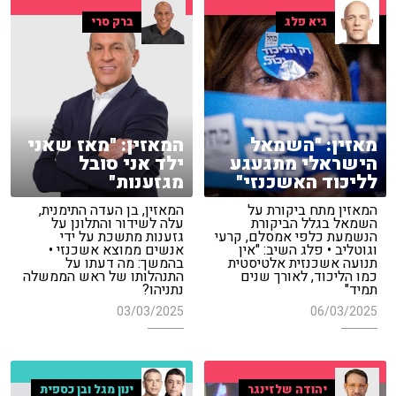
גיא פלג
ברק סרי
מאזין: "השמאל
המאזין: "מאז שאני
הישראלי מתגעגע
ילד אני סובל
לליכוד האשכנזי"
מגזענות"
המאזין מתח ביקורת על
המאזין, בן העדה התימנית,
השמאל בגלל הביקורת
עלה לשידור והתלונן על
הנשמעת כלפי אמסלם, קרעי
גזענות מתשכת על ידי
וגוטליב • פלג השיב: "אין
אנשים ממוצא אשכנזי •
תנועה אשכנזית אלטיסטית
בהמשך: מה דעתו על
כמו הליכוד, לאורך שנים
התנהלותו של ראש הממשלה
תמיד"
נתניהו?
03/03/2025
06/03/2025
יהודה שלזינגר
ינון מגל ובן כספית