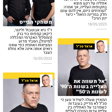
אפליה על רקע מוצא
בתקופות העלייה, אך אמרה:
"המזרחים כיום, אין להם שום
חלק במדינה הזאת" • כיצד
ינון הגיב?
משחקי הבייס
18/05/2023
ד"ר גיא אבוטבול זלינגר,
דיקאן קמפוס בני ברק
(המסלול האקדמי המכללה
למינהל), הסביר מדוע
המציאות האתנית כפי שאנו
אראל סג"ל
רואים אותה אינה אלא נחלת
העבר
16/05/2023
"אל תשווה את
אראל סג"ל
העלייה בשנות ה־90'
לשנות ה־50'"
המאזין שעלה לשידור טען כי
סג"ל לא מדייק בעובדות
כשמדבר על האפליה בין
עליית עדות המזרח לעליית