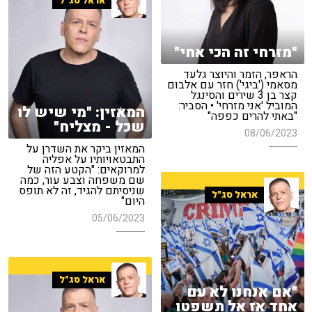
אראל סג"ל
"מזרחי זה הכי אחי"
הראפר, הזמר והיוצר גלעד
מסאמי ('ביגי') חזר עם אלבום
קצר בן 3 שירים והסינגל
המוביל 'אני מזרחי' • הסביר:
המאזין: "מי שיש לו
"באתי להרים כפפה"
שכל - מצליח"
08/06/2023
המאזין ביקר את השדרן על
התבטאויותיו על אפליה
למרוקאים: "הקטע הזה של
שם משפחה וצבע עור, כמה
שניסיתם להגיד, זה לא תופס
אראל סג"ל
היום"
05/06/2023
אראל סג"ל
"אם אנחנו לא עם
אחד אז אל תשפטו