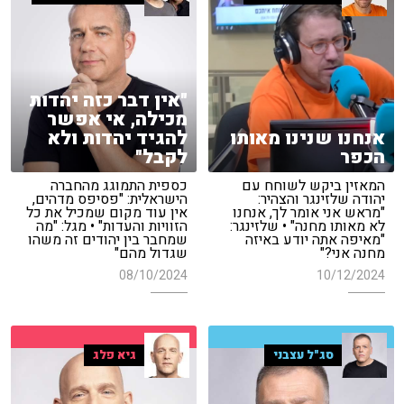
"אין דבר כזה יהדות
מכילה, אי אפשר
אנחנו שנינו מאותו
להגיד יהדות ולא
הכפר
לקבל"
המאזין ביקש לשוחח עם
כספית התמוגג מהחברה
יהודה שלזינגר והצהיר:
הישראלית: "פסיפס מדהים,
"מראש אני אומר לך, אנחנו
אין עוד מקום שמכיל את כל
לא מאותו מחנה" • שלזינגר:
הזוויות והעדות" • מגל: "מה
"מאיפה אתה יודע באיזה
שמחבר בין יהודים זה משהו
מחנה אני?"
שגדול מהם"
08/10/2024
10/12/2024
סג"ל עצבני
גיא פלג