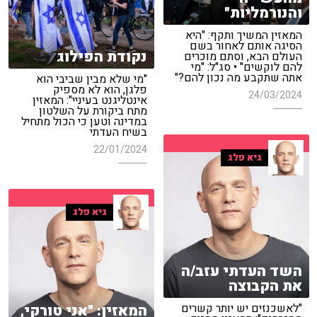
והנורמליות"
המאזין המשיך ותקף: "היא
הסיגה אותם לאחור בשם
נקודת הפילוג
העולם הבא, וסתם מוכרים
להם לוקשים" • סג"ל: "מי
אתה שתקבע מה נכון להם?"
"מי שלא מבין שביבי הוא
פלגן, הוא לא מספיק
24/03/2024
אינטליגנט בעיניי": המאזין
מתח ביקורת על השלטון
במדינה וטען כי הכול מתחיל
בשיח העדתי
22/01/2024
גיא פלג
גיא פלג
השד העדתי עזב/ה
את הקבוצה
המאזין: "אני טורקי,
"לאשכנזים יש יותר קשרים