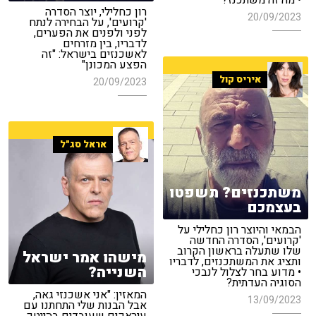
• מה זה משתכנז?
רון כחלילי, יוצר הסדרה
20/09/2023
'קרועים', על הבחירה לנתח
לפני ולפנים את הפערים,
לדבריו, בין מזרחים
לאשכנזים בישראל: "זה
הפצע המכונן"
איריס קול
20/09/2023
אראל סג"ל
משתכנזים? תשפטו
בעצמכם
הבמאי והיוצר רון כחלילי על
'קרועים', הסדרה החדשה
שלו שתעלה בראשון הקרוב
מישהו אמר ישראל
ותציג את המשתכנזים, לדבריו
השנייה?
• מדוע בחר לצלול לנבכי
הסוגיה העדתית?
המאזין: "אני אשכנזי גאה,
13/09/2023
אבל הבנות שלי התחתנו עם