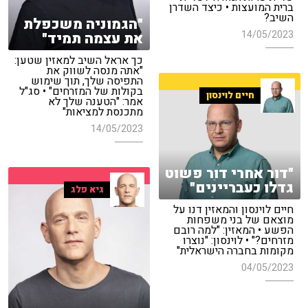
ברית המועצות • כיצד השדרן
השיב?
"הגמוניה משכפלת
14/05/2023
את עצמה תמיד"
כך אראל השיב למאזין שטען:
"אתה מנסה לשווק את
התפיסה שלך, תוך שימוש
בקולות של המזרחים" • סג"ל
חיים לוינסון
אמר: "הטענה שלך לא
מתכנסת למציאות"
14/05/2023
"דור אחרי דור פשוט
גדלו כעבריינים"
גיא פלג
חיים לוינסון והמאזין דנו על
מוצאם של בני משפחות
הפשע • המאזין: "למה רובם
מזרחים?" • לוינסון: "נוצרו
מקומות בחברה הישראלית"
04/05/2023