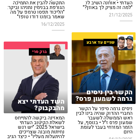
העדתי • אוחנה השיב לו:
התקשה להבין את התמיכה
"למה זה מציק לך באוזן?"
הגורפת בבנימין נתניהו וביקר:
"הליכוד תפסו טרמפ על מה
21/12/2025
שאמר בזמנו דודו טופז"
16/12/2025
שניים עד ארבע
ברק סרי
הקשר בין ניסים
גרמה לשמעון פרס?
השד העדתי יצא
מהבקבוק?
ניסים גרמה סיפר על הקשר
החברי ההדוק שהיה בינו לבין
ראש הממשלה לשעבר
המאזינה ביקשה להתייחס
שמעון פרס ז"ל • בנוסף, על
לשאלת הקיטוב העדתי
הזמר המזרחי בעבר לעומת
בישראל 2025: "יש רגש
היום
נחיתות מובנה שצריכים
להיתעלות מעליו" • כיצד הגיב