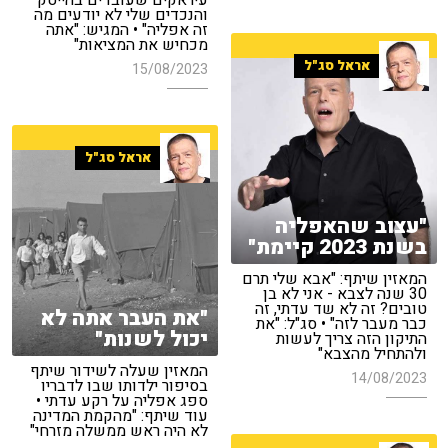
עיראקים שעובדים בהייטק
והנכדים שלי לא יודעים מה
זה אפליה" • המגיש: "אתה
מכחיש את המציאות"
אראל סג"ל
15/08/2023
אראל סג"ל
"עצוב שהאפליה
בשנת 2023 קיימת"
המאזין שיתף: "אבא שלי תרם
30 שנה לצבא - אני לא בן
טובים? זה לא שד עדתי, זה
"את העבר אתה לא
כבר מעבר לזה" • סג"ל: "את
יכול לשנות"
התיקון הזה צריך לעשות
ולהתחיל מהצבא"
המאזין שעלה לשידור שיתף
14/08/2023
בסיפור ילדותו שבו לדבריו
ספג אפליה על רקע עדתי •
עוד שיתף: "מהקמת המדינה
לא היה ראש ממשלה מזרחי"