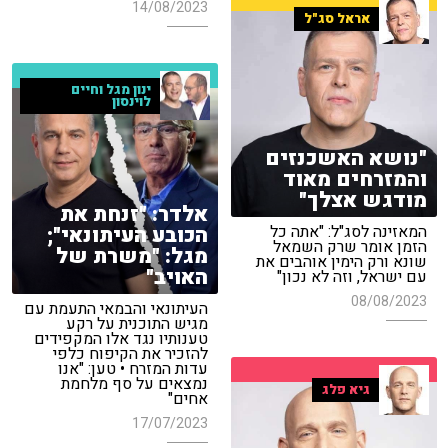
14/08/2023
אראל סג"ל
ינון מגל וחיים
לוינסון
"נושא האשכנזים
והמזרחים מאוד
מודגש אצלך"
אלדר: "זנחת את
הכובע העיתונאי";
המאזינה לסג"ל: "אתה כל
הזמן אומר שרק השמאל
מגל: "משרת של
שונא ורק הימין אוהבים את
האויב"
עם ישראל, וזה לא נכון"
08/08/2023
העיתונאי והבמאי התעמת עם
מגיש התוכנית על רקע
טענותיו נגד אלו המקפידים
להזכיר את הקיפוח כלפי
עדות המזרח • טען: "אנו
נמצאים על סף מלחמת
גיא פלג
אחים"
17/07/2023