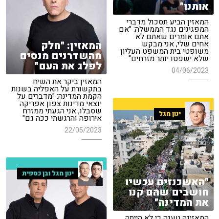
אותנו"
המאזין הביע תסכול מדברי
המפגינים נגד הממשלה: "אם
אתם אומרים שאתם לא
המאזין: "חלק
אחים שלי, אני מבקש
משופטי בית המשפט העליון
מהשדרנים מנסים
שלא ישפטו יותר מזרחים"
לפלג את העם"
04/06/2023
המאזין ביקר את השיח
בתקשורת על האפליה בשנות
הקמת המדינה: "מדברים על
יוצאי מדינות צפון אפריקה
שסבלו, אני הגעתי ממזרח
ינון מגל
אירופה והרגשתי ככה גם"
22/05/2023
ינון מגל ובן כספית
"האשכנזים עכשיו
חושבים שהם קנו
את המדינה"
המאזינה טענה כי לא הייתה