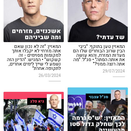
אשכנזים, מזרחים
שד עדתי?
ומה שביניהם
המאזין טען בתוקף: "ביבי
המאזין: "זה לא נכון שאם
הבין שרוב הבוחרים שלו הם
אתה מזרחי לא יקבלו אותך
מעדות המזרח, והוא עושה
למקומות מסוימים - זה
את אותה הסתה" • סג"ל: "מה
קשקוש" • המגיש: "הדיון הזה
אתה רוצה ממני?"
נשמע לי שייך לימים אחרים,
לתקופה אחרת"
29/07/2024
26/03/2024
סג"ל עצבני
גיא פלג
המאזין: "ש"ס גרמה
לכך שחלק גדול סטו
מהעשייה