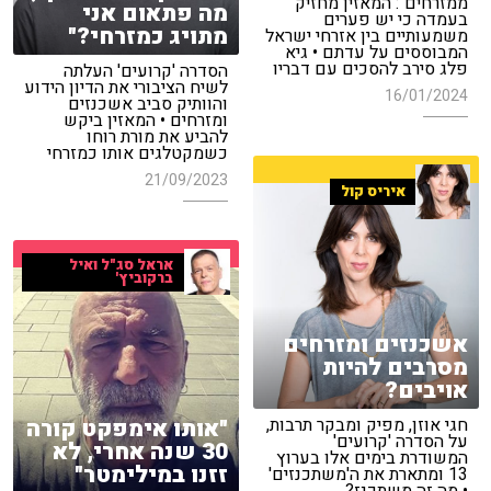
ממזרחים": המאזין מחזיק
מה פתאום אני
בעמדה כי יש פערים
מתויג כמזרחי?"
משמעותיים בין אזרחי ישראל
המבוססים על עדתם • גיא
פלג סירב להסכים עם דבריו
הסדרה 'קרועים' העלתה
לשיח הציבורי את הדיון הידוע
16/01/2024
והוותיק סביב אשכנזים
ומזרחים • המאזין ביקש
להביע את מורת רוחו
כשמקטלגים אותו כמזרחי
21/09/2023
איריס קול
אראל סג"ל ואיל
ברקוביץ'
אשכנזים ומזרחים
מסרבים להיות
אויבים?
"אותו אימפקט קורה
חגי אוזן, מפיק ומבקר תרבות,
על הסדרה 'קרועים'
30 שנה אחרי, לא
המשודרת בימים אלו בערוץ
זזנו במילימטר"
13 ומתארת את ה'משתכנזים'