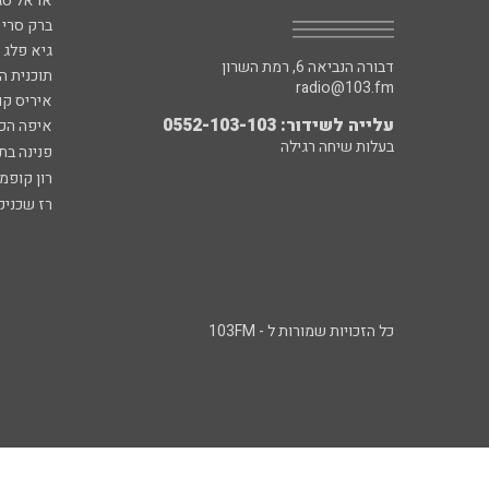
אראל סג"
ברק סרי 
גיא פלג
דבורה הנביאה 6, רמת השרון
תוכנית ה
radio@103.fm
איריס קו
עלייה לשידור: 0552-103-103
איפה הכ
בעלות שיחה רגילה
פנינה בת
רון קופמ
רז שכניק
כל הזכויות שמורות ל - 103FM