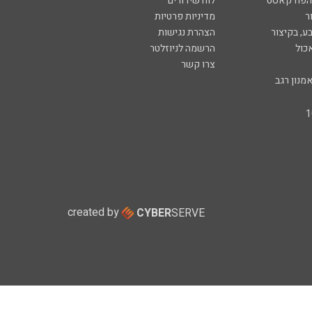
 הפודקאסט
לוח שידורים
ר
מדיניות פרטיות
ע, בקיצור
הצהרת נגישות
כול
הרשמה לניוזלטר
צרו קשר
מנון רגב
created by
CYBER
SERVE