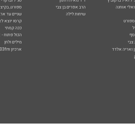
ל ואיל ברקוביץ'
ד"ר מאיה רוזמן
סג"ל וברקו -
ואלי אוחנה
הרב אפרים בן צבי
ספורט, בקיצו
שיחות לילה
שניים עד ארב
ספורט
קרסו יוצא לא
ל
ככה קמתי
סף
הכול פתוח - א
 צבי
מילים ולחן
ן ואריה אלדד
ארכיון 103fm