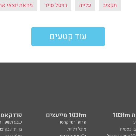
תקציב
עלייה
רויטל סויד
מחאת יוצאי את
עוד קטעים
103
103fm מייעצים
פודקאסט
ע
פרופ' רפי קרסו
שבע תשע - 
ובן כספית
מיכל דליות
בן וינון, בקיצו