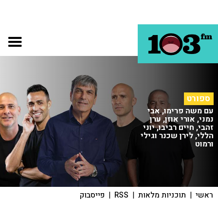
ספורט
עם משה פרימו, אבי
נמני, אורי אוזן, ערן
זהבי, חיים רביבו, יוני
הללי, לירן שכנר וגילי
ורמוט
ראשי
|
תוכניות מלאות
|
RSS
|
פייסבוק