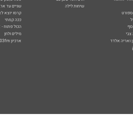
שיחות לילה
שניים עד ארב
ספורט
קרסו יוצא לא
ל
ככה קמתי
סף
הכול פתוח - א
 צבי
מילים ולחן
ן ואריה אלדד
ארכיון 103fm