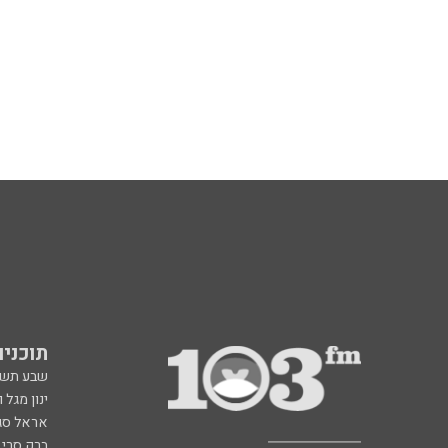
תוכניות fm
שבע תש
ינון מגל 
אראל סג"
ברק סרי 