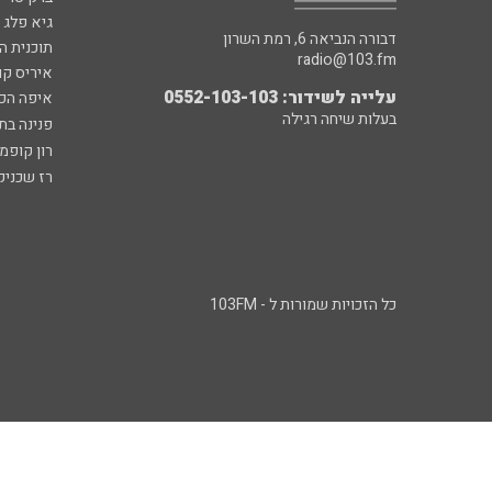
גיא פלג
דבורה הנביאה 6, רמת השרון
תוכנית ה
radio@103.fm
איריס קו
עלייה לשידור: 0552-103-103
איפה הכ
בעלות שיחה רגילה
פנינה בת
רון קופמ
רז שכניק
כל הזכויות שמורות ל - 103FM