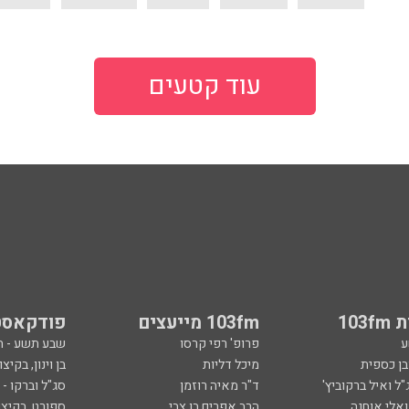
עוד קטעים
103
103fm מייעצים
פודקאסט
ע
פרופ' רפי קרסו
שבע תשע - 
ובן כספית
מיכל דליות
בן וינון, בקיצו
ל ואיל ברקוביץ'
ד"ר מאיה רוזמן
סג"ל וברקו -
ואלי אוחנה
הרב אפרים בן צבי
ספורט, בקיצו