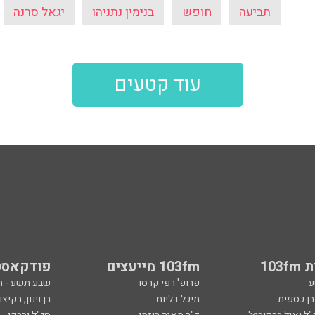
תביעה
חופש
בנימין נתניהו
יגאל סרנה
עוד קטעים
103
103fm מייעצים
פודקאסט
ע
פרופ' רפי קרסו
שבע תשע - 
ובן כספית
מיכל דליות
בן וינון, בקיצו