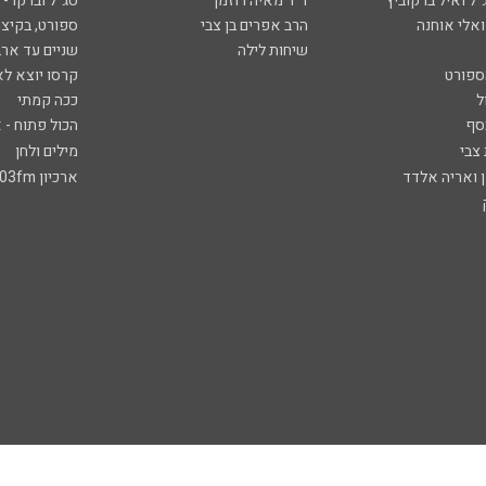
ל ואיל ברקוביץ'
ד"ר מאיה רוזמן
סג"ל וברקו -
ואלי אוחנה
הרב אפרים בן צבי
ספורט, בקיצו
שיחות לילה
שניים עד ארב
ספורט
קרסו יוצא לא
ל
ככה קמתי
סף
הכול פתוח - א
 צבי
מילים ולחן
ן ואריה אלדד
ארכיון 103fm