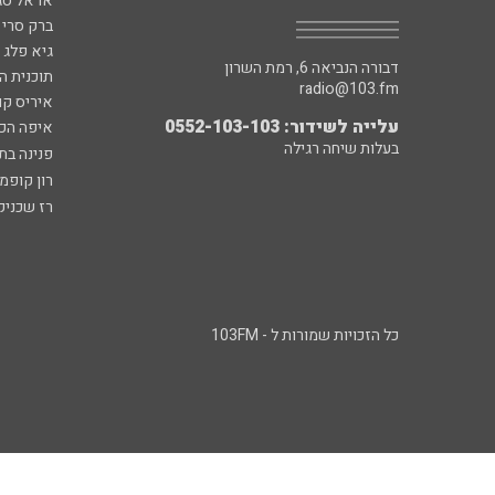
אראל סג"
ברק סרי 
גיא פלג
דבורה הנביאה 6, רמת השרון
תוכנית ה
radio@103.fm
איריס קו
עלייה לשידור: 0552-103-103
איפה הכ
בעלות שיחה רגילה
פנינה בת
רון קופמ
רז שכניק
כל הזכויות שמורות ל - 103FM