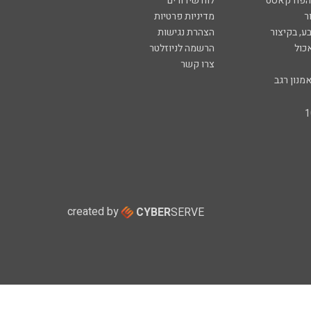
 הפודקאסט
לוח שידורים
ר
מדיניות פרטיות
ע, בקיצור
הצהרת נגישות
כול
הרשמה לניוזלטר
צרו קשר
מנון רגב
created by
CYBER
SERVE