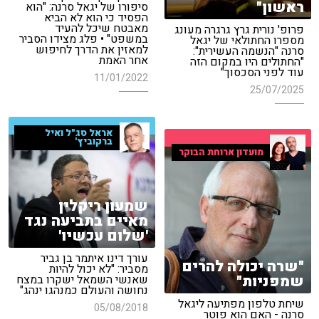
ראשון"
סיפורו של יגאל סרנה: "הוא
הפסיד כי הוא לא הביא
מאבטח שיכל להעיד
פרופ' נורית גרץ גרגרה מעונג
במשפט" • פלג מצידו הסביר
מספרו החתולאי של יגאל
למאזין את הדרך לחיפוש
סרנה "הנשמה העשירית":
אחר האמת
"החתולים היו במקום הזה
עוד לפני הסכסוך"
11/01/2022
25/07/2025
אראל סג"ל ואיל
ברקוביץ'
מועדון ארוחת הבוקר
שמעון ריקלין
מאיים בתביעה נגד
'שלום עכשיו'
עורך דינו איתמר בן גביר
"שרה יכולה להרים
מסביר: "לא יכול להיות
שמפניות"
שאנשי השמאל ישקרו במצח
נחושה והעולם כמנהגו ינהג"
שיחת טלפון מפתיעה ליגאל
05/08/2018
סרנה - האם הוא פוטר