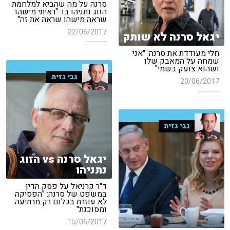
סרנה על מה שהביא למלחמת
הזוג נתניהו בו: "ראיתי מישהו
שראה מישהו שראה את זה"
22/06/2017
יגאל סרנה לא שותק
חלי מעודדת את סרנה: "אני
שמחה על המאבק שלו
ושהוא צועק בשמי"
גבי גזית
20/06/2017
גבי גזית
יגאל סרנה vs הזוג
נתניהו
ד"ר קרניאל על פסק הדין
במשפט של סרנה: "הפסיקה
לא עוזרת בכלום רק מרתיעה
ומסוכנת"
15/06/2017