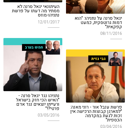
העיתונאי יגאל סרנה לא
מסתיר מה דעתו על פרשת
נתניהו-מוזס
יגאל סרנה על נתניהו: "הוא
12/01/2017
דמות גרוטסקית, כמעט
קפקאית"
08/11/2016
חמש בערב
גבי גזית
נתניהו נגד יגאל סרנה -
"האיש הכי חזק בישראל
ורעייתו יוצאים נגד אדם
פרשת ענבל אור - רוני מאנה:
פרטי?!"
"למארגן קבוצות הרכישה אין
זכות לגעת במקדמה
03/05/2016
הכספית"
03/04/2016