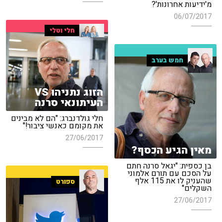
מ'ידיעות אחרונות'?
06/07/2017
חלי וטלי
חמש בערב
הזוג נתניהו VS
העיתונאי סרנה
חלי גולדנברג: "הם לא מבינים
את מקומם כאנשי ציבור!"
27/06/2017
מאין הגיע הכסף?
בן כספית: "יגאל סרנה חתם
על הסכם עם תורם אלמוני
שהעניק לו את 115 אלף
ספורט
השקלים"
27/06/2017