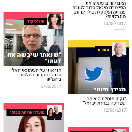
האם יתרום נתניהו את
הפיצויים מיגאל סרנה לטובת
עמותה המטפלת בילדים עם
מוגבלויות?
איריס קול
13/06/2017
ספורט
"שנאתו שיבשה את
דעתו"
חגי אוזן על העיתונאי יגאל
סרנה בעקבות החלטת
ביהמ"ש
12/06/2017
הציוץ היומי
"נקיון מוחלט הוא מה
שצריכה נבחרת ישראל"
12/06/2017
מועדון ארוחת הבוקר