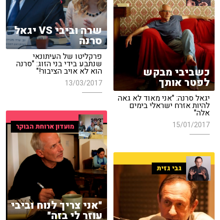
שרה וביבי VS יגאל
סרנה
פרקליטו של העיתונאי
שנתבע בידי בני הזוג: "סרנה
כשביבי מבקש
הוא לא אויב הציבור!"
לפטר אותך
13/03/2017
יגאל סרנה: "אני מאוד לא גאה
להיות אזרח ישראלי בימים
אלה"
15/01/2017
מועדון ארוחת הבוקר
גבי גזית
"אני צריך לנוח וביבי
עוזר לי בזה"