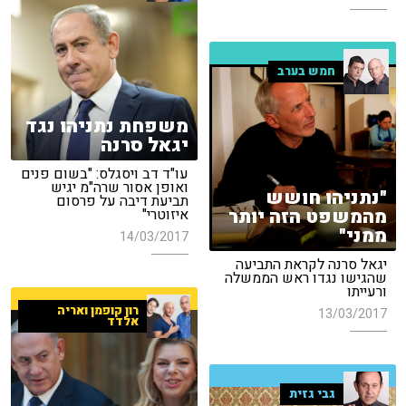
חמש בערב
משפחת נתניהו נגד
יגאל סרנה
עו"ד דב ויסגלס: "בשום פנים
ואופן אסור שרה"מ יגיש
"נתניהו חושש
תביעת דיבה על פרסום
מהמשפט הזה יותר
איזוטרי"
ממני"
14/03/2017
יגאל סרנה לקראת התביעה
שהגישו נגדו ראש הממשלה
ורעייתו
רון קופמן ואריה
13/03/2017
אלדד
גבי גזית