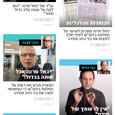
עו"ד של יגאל סרנה: "הוא
לקח על עצמו צלב גדול
מאוד"
11/06/2017
הכותרות הכלכליות
יגאל סרנה מתכוון לערער על
החלטת ביהמ"ש לפיה יאלץ
לפצות את בני הזוג נתניהו
זהבי עצבני
11/06/2017
גבי גזית
"יגאל סרנה אכל
אותה בגדול!"
המאזין מביע את דעתו על
החלטת ביהמ"ש כי העיתונאי
יפצה את בני הזוג נתניהו
11/06/2017
"אין לו שמץ של
סיכוי"