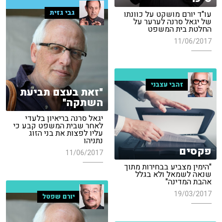
גבי גזית
עו"ד יורם מושקט על כוונתו
של יגאל סרנה לערער על
החלטת בית המשפט
11/06/2017
זהבי עצבני
"זאת בעצם תביעת
השתקה"
יגאל סרנה בריאיון בלעדי
לאחר שבית המשפט קבע כי
עליו לפצות את בני הזוג
נתניהו
פקסים
11/06/2017
"הימין מצביע בבחירות מתוך
שנאה לשמאל ולא בגלל
אהבת המדינה"
19/03/2017
יורם שפטל