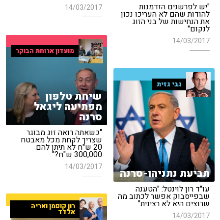
"יש לפרשנים הזדמנות
14/03/2017
להודות שהם לא העריכו נכון
את הנחישות של בני הזוג
לנקום"
14/03/2017
מועדון ארוחת הבוקר
גבי גזית
שיחת טלפון
מפתיעה ליגאל
סרנה
"כשאתה רואה זוג מבוגר
שצריך לקחת מכל מאבטח
20 ש"ח לא תיתן להם
300,000 ש"ח?"
14/03/2017
תביעת נתניהו-סרנה
עו"ד רון לוינטל: "הטענה
שבפייסבוק אפשר לכתוב מה
שרוצים היא לא רצינית"
רון קופמן ואריה
אלדד
14/03/2017