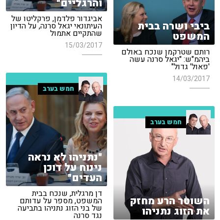
והרגליים"
אביגדור פלדמן, פרקליטו של
ביבי ושרה בבית
העיתונאי יגאל סרנה, על הדיון
שהתקיים אתמול
המשפט
15/03/2017
רותם שטרקמן שנכח באולם
ביהמ"ש: "יגאל סרנה עשה
'פאול' גדול"
14/03/2017
חמש בערב
חמש בערב
"נתניהו לא נראה
נינוח על דוכן
העדים"
דן מרגלית, שנכח בבית
השוטר הרע מחזק
המשפט, מספר על עדותם
של בני הזוג נתניהו בתביעה
את הזוג נתניהו
נגד סרנה