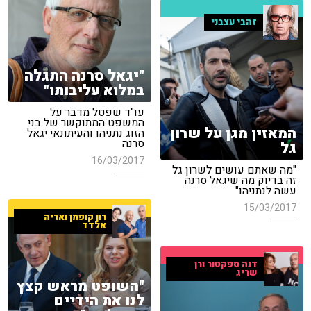
זהבי עצבני
"יגאל סרנה התגלה
במלוא עליבותו"
עו"ד שפטל מדבר על
המשפט המתוקשר של בני
המאזין מגן על שרון
הזוג נתניהו והעיתונאי יגאל
סרנה
גל
16/03/2017
"מה שאתם עושים לשרון גל
זה בדיוק מה שיגאל סרנה
עשה לנתניהו"
15/03/2017
רון קופמן ואריה
אלדד
דנה ספקטור ורן
שריג
"השופט מראש קצץ
לנו את הידיים