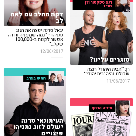
דנה ספקטור ורן
שריג
דקה מהלב עם לאה
לב
יגאל סרנה יפצה את הזוג
נתניהו - "כמה שמפניה ורודה
אפשר לקנות ב-100,000
שקל..."
12/06/2017
סוגרים עלינו?
רן: "'הבית היהודי' רוצה
שכולנו נהיה 'בית יהודי'"
חמש בערב
11/06/2017
איפה הכסף
העיתונאי סרנה
ישלם לזוג נתניהו
פיצויים