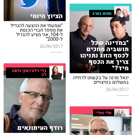
חמש בערב
הציוץ היומי
"שמעתי את ההצעה להגדיל
את מספר חברי הכנסת
ל-104, אני מציע להגדיל
ל-2000"
"במדינה שכל
26/06/2017
תושביה מחכים
לכסף הזוג נתניהו
צריך את הכסף
מיד?"
גדי וילצ'רסקי ולאה
לב
יגאל סרנה על בקשתו לדחייה
בתשלום בפיצויים
26/06/2017
חלי וטלי
רודף העיתונאים