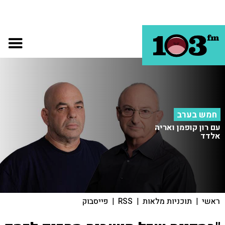
חמש בערב
עם רון קופמן ואריה
אלדד
ראשי
|
תוכניות מלאות
|
RSS
|
פייסבוק