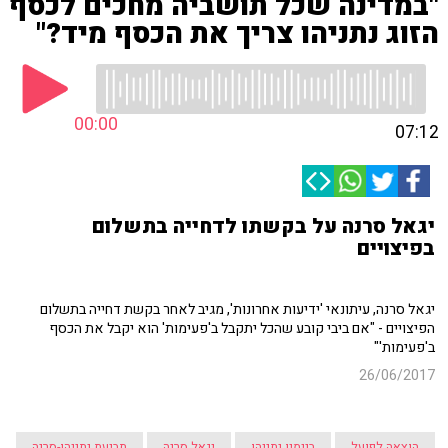
"במדינה שכל תושביה מחכים לכסף
הזוג נתניהו צריך את הכסף מיד?"
00:00
07:12
יגאל סרנה על בקשתו לדחייה בתשלום
בפיצויים
יגאל סרנה, עיתונאי 'ידיעות אחרונות', מגיב לאחר בקשת דחייה בתשלום
הפיצויים - "אם ביבי קובע שהכל יתקבל ב'פעימות' הוא יקבל את הכסף
ב'פעימות'"
26/06/2017
הוצאה לפועל
בנימין נתניהו
יגאל סרנה
תביעת נתניהו-סרנה