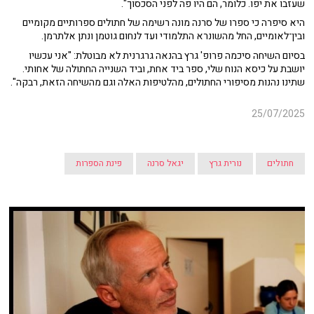
שעזבו את יפו. כלומר, הם היו פה לפני הסכסוך".
היא סיפרה כי ספרו של סרנה מונה רשימה של חתולים ספרותיים מקומיים
ובין־לאומיים, החל מהשונרא התלמודי ועד לנחום גוטמן ונתן אלתרמן.
בסיום השיחה סיכמה פרופ' גרץ בהנאה גרגרנית לא מבוטלת: "אני עכשיו
יושבת על כיסא הנוח שלי, ספר ביד אחת, וביד השנייה החתולה של אחותי.
שתינו נהנות מסיפורי החתולים, מהלטיפות האלה וגם מהשיחה הזאת, רבקה".
25/07/2025
חתולים
נורית גרץ
יגאל סרנה
פינת הספרות