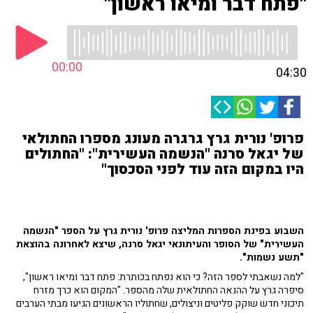
"פתח דבר ומיאו ראשון"
00:00
04:30
פרופ' נורית גרץ גרגרה מעונג מספרו החתולאי
של יגאל סרנה "הנשמה העשירית": "החתולים
היו במקום הזה עוד לפני הסכסוך"
השבוע בפינת הספרות המליצה פרופ' נורית גרץ על הספר "הנשמה
העשירית" של הסופר והעיתונאי יגאל סרנה, שיצא לאחרונה בהוצאת
"תשע נשמות".
"למה נשאבתי לספר הזה? כי הוא נפתח בכותרת: פתח דבר ומיאו ראשון",
סיפרה גרץ על ההנאה החתולאית שלה מהספר. "המקום הוא כרך מזרח
תיכוני חדש שוקק פליטים וניצולים, שחתוליו הראשונים הגיעו מבתי הערבים