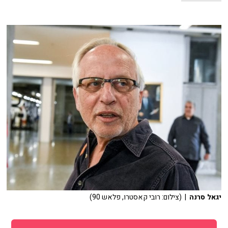
יגאל סרנה
| (צילום: רובי קאסטרו, פלאש 90)