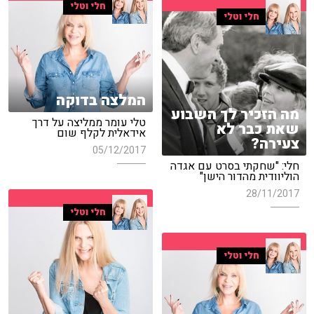
חלי וטלי
חלי וטלי
המלצה בדוקה
מה הזכיר לך השבוע
טלי עומר ממליצה על דרך
שאת כבר לא
אידאלית לקלף שום
צעירה?
05/12/2017
חלי: "שחקתי בסרט עם אגדה
הוליוודית מהדור הישן"
28/11/2017
חלי וטלי
חלי וטלי