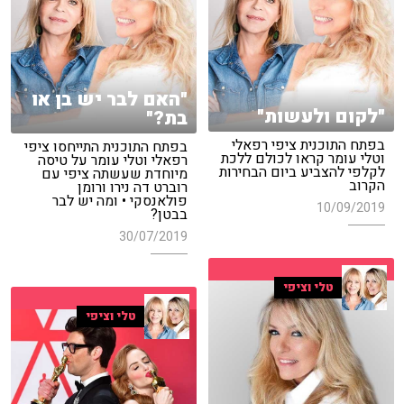
"האם לבר יש בן או
"לקום ולעשות"
בת?"
בפתח התוכנית ציפי רפאלי
בפתח התוכנית התייחסו ציפי
וטלי עומר קראו לכולם ללכת
רפאלי וטלי עומר על טיסה
לקלפי להצביע ביום הבחירות
מיוחדת שעשתה ציפי עם
הקרוב
רוברט דה נירו ורומן
פולאנסקי • ומה יש לבר
10/09/2019
בבטן?
30/07/2019
טלי וציפי
טלי וציפי