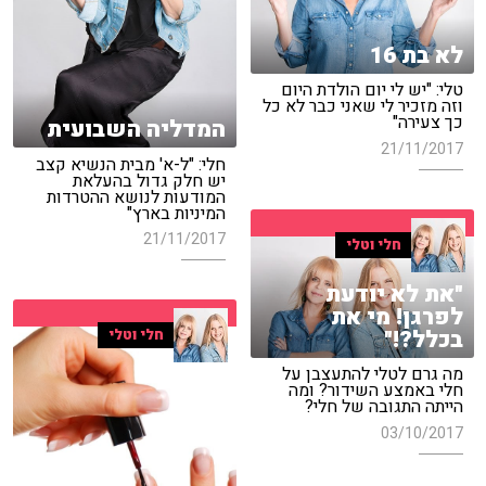
לא בת 16
טלי: "יש לי יום הולדת היום
וזה מזכיר לי שאני כבר לא כל
כך צעירה"
המדליה השבועית
21/11/2017
חלי: "ל-א' מבית הנשיא קצב
יש חלק גדול בהעלאת
המודעות לנושא ההטרדות
המיניות בארץ"
21/11/2017
חלי וטלי
"את לא יודעת
לפרגן! מי את
בכלל?!"
חלי וטלי
מה גרם לטלי להתעצבן על
חלי באמצע השידור? ומה
הייתה התגובה של חלי?
03/10/2017