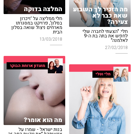
המלצה בדוקה
מה הזכיר לך השבוע
שאת כבר לא
חלי ממליצה על 'זיכרון
צעירה?
בסלון', פרויקט במסגרתו
מארחים ניצול שואה בסלון
חלי: "הצעתי לחברה שלי
הבית
לחפש את בתה בת ה-9
13/03/2018
לאלמנה"
27/02/2018
מועדון ארוחת הבוקר
חלי וטלי
מה הוא אומר?
בנות ישראל - שמרו על