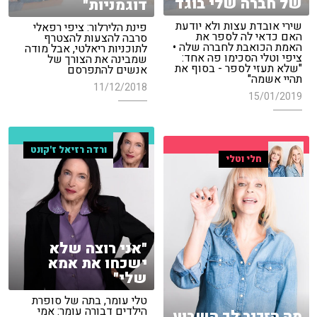
של חברה שלי בוגד
דוגמניות"
שירי אובדת עצות ולא יודעת
פינת הלירלור: ציפי רפאלי
האם כדאי לה לספר את
סרבה להצעות להצטרף
האמת הכואבת לחברה שלה •
לתוכניות ריאלטי, אבל מודה
ציפי וטלי הסכימו פה אחד:
שמבינה את הצורך של
"שלא תעזי לספר - בסוף את
אנשים להתפרסם
תהיי אשמה"
11/12/2018
15/01/2019
ורדה רזיאל ז'קונט
חלי וטלי
"אני רוצה שלא
ישכחו את אמא
שלי"
טלי עומר, בתה של סופרת
הילדים דבורה עומר: אמי
מה הזכיר לך השבוע