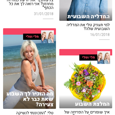
צניעותכן! "את יודעת כמה זה
מחרמן? אני רואה לך את כל
הכתף"
31/01/2018
המדליה השבועית
למי תעניק טלי את המדליה
השבועית שלה?
16/01/2018
חלי וטלי
חלי וטלי
מה הזכיר לך השבוע
שאת כבר לא
המלצת השבוע
צעירה?
איך שומרים על הפריחה של
טלי: "התכוננתי לנשיקה