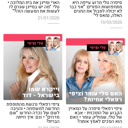
סיפרה טלי מדוע עייפה היא
הארי ומייגן את בית המלוכה •
מתחפושות הפורים: "אני כבר
טלי: "מה יש במייגן שגרם לו
לא יכולה לסבול את החגים
לעשות את המעשה הזה?"
האלה, נמאס לי"
21/01/2020
10/03/2020
טלי וציפי
טלי וציפי
וייקרא שמו
האם טלי עומר וציפי
בישראל - דוד
רפאלי אחיות?
ציפי רפאלי נרגשת מהתוספת
ציפי רפאלי סיפרה על המאזין
החדשה למשפחה • והגיבה
הקבוע של התוכנית - אבא
לשם של נכדה החדש: "שם
של טלי, שמוליק עומר • האם
מדהים" • וגם: איך הייתה
הוא הסכים לאמץ אותה?
הברית?