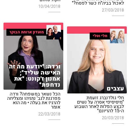
לאכול בביה"ח כשר לפסח?"
10/04/2018
27/03/2018
מועדון ארוחת הבוקר
חלי וטלי
ורדה: "יודעת מה זה
האישה שליד";
אמנון ז'קונט: "את
נדחפת"
עצבים
הכל נשאר במשפחה? ורדה
חלי גולדנברג זועמת:
מפרגנת לגב' נתניהו ומצליחה
"מיסיסיפי אסרה על נשים
להרגיז את בעלה • מה הוא
לבצע הפלות לאחר השבוע
אומר
ה-15 להריונם"
22/03/2018
20/03/2018