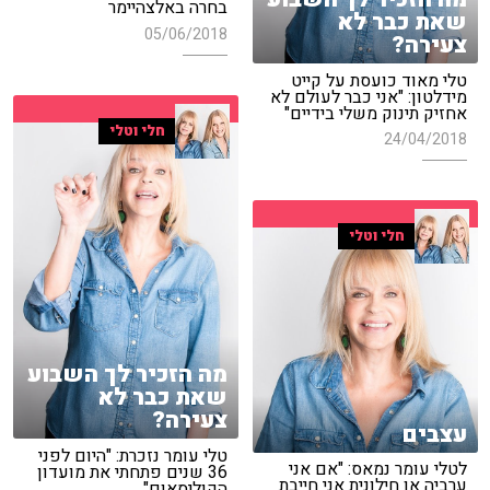
בחרה באלצהיימר
שאת כבר לא
05/06/2018
צעירה?
טלי מאוד כועסת על קייט
מידלטון: "אני כבר לעולם לא
אחזיק תינוק משלי בידיים"
חלי וטלי
24/04/2018
חלי וטלי
מה הזכיר לך השבוע
שאת כבר לא
צעירה?
עצבים
טלי עומר נזכרת: "היום לפני
לטלי עומר נמאס: "אם אני
36 שנים פתחתי את מועדון
ערביה או חילונית אני חייבת
הקוליסאום"