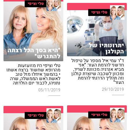
טלי וציפי
טלי וציפי
יתרונותיו של
"היא בסך הכל רצתה
הקולגן
להתגרש"
ד"ר עמי איל מספר על טיפול
חדשני להרמת העור: "אני
טלי וציפי היו מזועזעות
מביא אנרגיה מכוונת לשריר,
מהרופא שחשוד ברצח אשתו
ומכוון לשכבה שיוצרת קולגן
• בהמשך איחלו מזל טוב
וזה תהליך הדרגתי להרמת
לאשת ראש הממשלה, שרה
העור"
נתניהו, לכבוד יום הולדתה
29/10/2019
05/11/2019
טלי וציפי
טלי וציפי