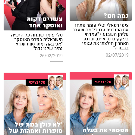
כמה חם?
עשרים דקות
ואוסקר אחד
ציפי רפאלי וטלי עומר פתחו
את התוכנית עם כל מה שעבר
עליהן השבוע • "עמדתי
טלי עומר שמחה על הזכייה
בפקקים נוראיים, וברגע
הישראלית בפרס האוסקר:
האחרון חילצתי את עצמי
"אני גאה ומתרגשת שגיא
בגבורה"
נתיב שלנו זכה"
02/07/2019
26/02/2019
טלי וציפי
טלי וציפי
"לא כולן בנות של
תפסתי את בעלה
סופרות ואמהות של