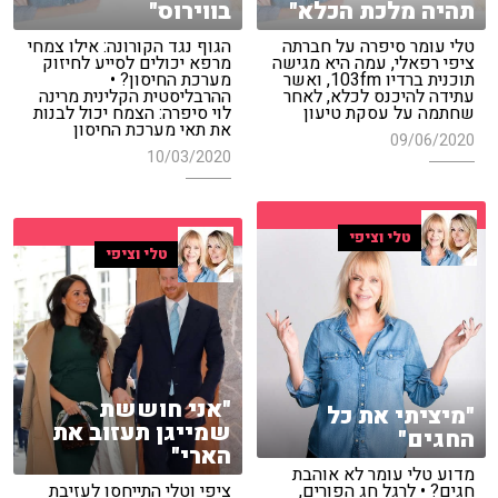
תהיה מלכת הכלא"
בווירוס"
טלי עומר סיפרה על חברתה
הגוף נגד הקורונה: אילו צמחי
ציפי רפאלי, עמה היא מגישה
מרפא יכולים לסייע לחיזוק
תוכנית ברדיו 103fm, ואשר
מערכת החיסון? •
עתידה להיכנס לכלא, לאחר
ההרבליסטית הקלינית מרינה
שחתמה על עסקת טיעון
לוי סיפרה: הצמח יכול לבנות
את תאי מערכת החיסון
09/06/2020
10/03/2020
טלי וציפי
טלי וציפי
"אני חוששת
"מיציתי את כל
שמייגן תעזוב את
החגים"
הארי"
מדוע טלי עומר לא אוהבת
חגים? • לרגל חג הפורים,
ציפי וטלי התייחסו לעזיבת