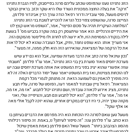
הזוג נתניהו טענו שהפוסט שכתב עליהם סרנה בפייסבוק, לפיו הגברת נתניהו
"זרקה" את בעלה החוצה ממכונית השרד שלו היא שקר וכזב. בראיון הבוקר
לניסים משעל, ספי עובדיה ודרור רפאל הודה עורך הדין אביגדור פלדמן,
המייצג סרנה, שהשופט צפוי ככל הנראה להכריע לטובת בני הזוג נתניהו.
"המלחמה העיקרית תהיה על סכום הפיצוי", אמר, "השופט מראש קצץ לנו
את הידיים והרגליים. הוא אמר שיתעסק רק במה שקרה בכביש מס' 1 בשעת
לילה בנקודה המסוימת הזו, ולא ירשה לנו לחרוג ולו מילימטר מהמקום הזה.
אני מעריך אותו. הוא שופט נחמד, ותיק, אבל העובדה שהוא לא יכול לראות
את כל הרקמה של המציאות, שהאירוע הזה הוא חלק ממנה, זה מצער".
"נכון שיגאל סרנה כתב את הדבר מעדות שמיעה, אבל הוא גם ידע שיש
מערכת יחסים מאוד סוערת בין בני הזוג נתניהו", אמר עו"ד פלדמן. "חשבתי
שזה אפשרי שהוא יציג בפני בית המשפט את אותה מערכת יחסים שבה יש
לנו הוכחות מצוינות, ואז בית המשפט יאמר שעל יסוד הדברים האלה זה לא
היה מופרך להאמין גם לשמועה הזאת. זה מתנתק לגמרי מכל רקמת
המציאות". רפאל ציין שבניגוד למאמר דעה, הפוסט של סרנה, עליו תבע
נתניהו, מציג אירוע לכאורה עובדתי, ושם נתניהו יכול לתבוע. "אז מה, אז מה,
אז מה", אמר עו"ד פלדמן, "הוא יכול לתבוע וגם תבע, והציפייה שלי, ואני
מקווה שכך יהיה, כי היו דברים במקרים אחרים, שהוא יזכה לקבל אולי מאה
או אלף שקל".
משעל טען שאם לסרנה היו הוכחות הוא היה מפרסם את הדברים בעיתון בו
הוא כותב. עו"ד פלדמן ענה: "זה סיפור לעיתון? נו, באמת. זה סיפור רכילותי
מהסוג הצהבהב ביותר". משעל שאל האם פלדמן באמת מאמין שיכול
להתרחש לכאורה אירוע בו שרה נתניהו תזרוק את בעלה מהרכב. עוה"ד