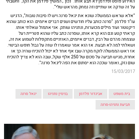
האירוע פוסט ופלדמן לא תבע אותו. "נכון", המשיך פלדמן את הקו, "וחשבתי
על זה שדקה או שתיים וזה נמחק מהראש שלי".
"אלא שראש הממשלה שונא את יגאל סרנה ויש לו סיבות טובות", הדגיש
עו"ד פלדמן. "סרנה כותב עליו חודשים ושנים דברים איומים. הוא כותב שהוא
דיקטטור ועוד מילים מכוערות, ונתניהו שותק. אני אתמול שאלתי אותו.
קראתי קטע וגם הוא קרא אותו, שסרנה כתב עליו שהוא פטריית רעל
שצמחה מהדם של רבין, דברים איומים, האוזניים מתקפלות לשמוע את זה,
ושאלתי למה לא תבעת. אז הוא אמר שאמרו לו שזה על גבול חופש הביטוי.
אז ראש הממשלה לוקח מקרה שבו אף אחד לא יכול להוכיח שהיה כך או
אחרת, מגיש תביעה על סכום של 250 אלף שקל, שבה הוא לא צריך להוכיח
שום נזק, ואומר שככה הוא יסתום את הפה ליגאל סרנה".
15/03/2017
בית משפט
אביגדור פלדמן
בנימין נתניהו
יגאל סרנה
תביעת נתניהו-סרנה