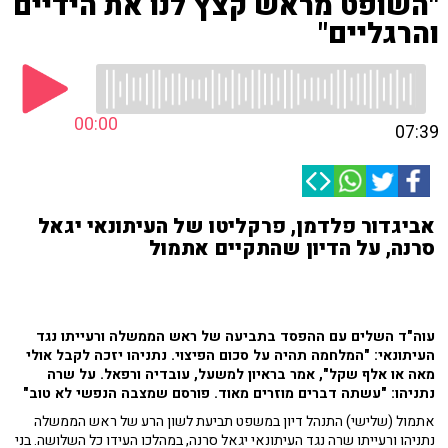
"השופט מראש קצץ לנו את הידיים
והרגליים"
00:00
07:39
אביגדור פלדמן, פרקליטו של העיתונאי יגאל
סרנה, על הדיון שהתקיים אתמול
עוה"ד השלים עם ההפסד בתביעה של ראש הממשלה ורעייתו נגד
העיתונאי: "המלחמה תהיה על סכום הפיצוי. נתניהו יזכה לקבל אולי
מאה או אלף שקל", אמר בראיון למשעל, עובדיה ורפאל. על שרה
נתניהו: "עשתה דברים מוזרים מאוד. פורסם שמצבה הנפשי לא טוב"
אתמול (שלישי) התנהל דיון במשפט תביעת לשון הרע של ראש הממשלה
נתניהו ורעייתו שרה נגד העיתונאי יגאל סרנה, במהלכו העידו כל השלושה. בני