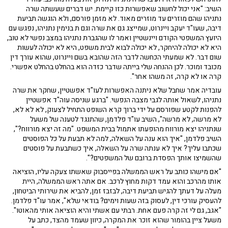
השיב: "אני יכול לחשוב שאפשרות כזו קיימת. יש דברים שעשתה שרה
נתניהו שהם מוזרים עד מוזרים מאוד. לא מזמן פורסם, ולא הוגשה תביעת
דיבה, שעו"ד יעקב ויינרוט, שמייצג גם את שרה וגם ת בנימין נתניהו, נפגש עם
היועץ המשפטי הקודם ויינשטיין ואמר לו שהגברת נתניהו במצב נפשי לא טוב,
היא לא יכולה להיחקר, לא יכולה לבוא לבית משפט, היא לא יכולה לעשות
שום דבר. לא שמעתי הכחשה לדבר הזה שהובא בשם ויינרוט, שהוא עורך דין
מכובד ומוכר. לכן ההנחה שלי בייתה שדבר כזדה הוא בהחלט בהחלט אפשרי.
קרה או לא קרה, זה משהו אחר".
עובדיה אמר שחבל שלא ניתנה האפשרות לעו"ד אפשטיין, שחקר את שרה
נתניהו, לשאול אותה לגבי מצבה הנפשי. "ברגע שניסה עוה"ד אפשטיין
להפנות לקטע שפורסם על ידי ברוך קרא השופט התחיל לצעוק, לא לא לא,
לא מרשה, לא מרשה", השיב עו"ד פלדמן, שהתנגד לטענה של משעל
שנתניהו יצא מורווח מהופעתו אתמול בבית המשפט. "מה זה יצא מורווח?",
השיב פלדמן, "איך הוא ענה על השאלה, למה לא תבעת על כל הפוסטים
שכתבו עליך? איך לא ענתה שרה על השאלה, איך כשתבעת על פוסטים
שהשמיצו אותך הפסדת ברובם של המשפטים?".
"אם מישהו כותב על ראש הממשלה בפייסבוק שאשתו צעקה עליו, הוציאה
אותו מהרכב והוא עמד דקות מחוץ לרכב. אם אתה ראש הממשלה, היית
מעלה על דעתך להגיש תביעת דיבה, לבזבז זמן, להביא את שירותי הביטחון,
להעסיק עורכי דין, לעסוק בזה שעות וימים? בודאי שלא", אמר עו"ד פלדמן.
"אגב, גם לי זה קרה פעם אחת. רבתי עם אשתי והיא הוציאה אותי מהאוטו".
משעל ציין בהומור שהוא זוכר את המקרה, כיוון שעמד מהצד, כתב על