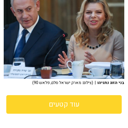
בני הזוג נתניהו
| (צילום: מארק ישראל סלם, פלאש 90)
עוד קטעים