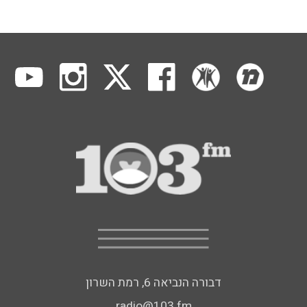
דבורה הנביאה 6, רמת השרון
radio@103.fm