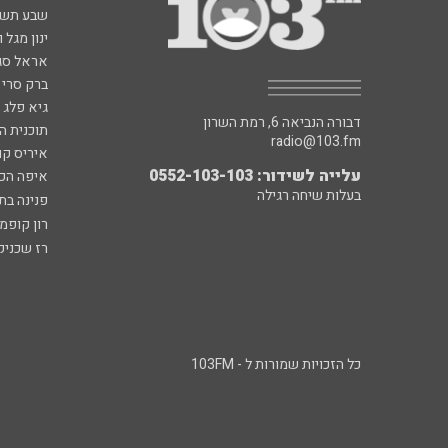
שבע תש
ינון מגל 
אראל סג"
ברק סרי 
גיא פלג
דבורה הנביאה 6, רמת השרון
תוכנית ה
radio@103.fm
איריס קו
עלייה לשידור: 0552-103-103
איפה הכ
בעלות שיחה רגילה
פנינה בת
רון קופמ
רז שכניק
כל הזכויות שמורות ל - 103FM