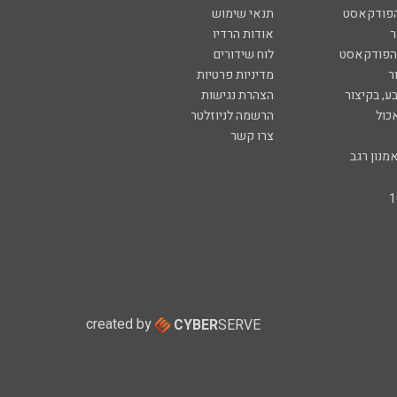
הפודקאסט
תנאי שימוש
ר
אודות הרדיו
 הפודקאסט
לוח שידורים
ר
מדיניות פרטיות
ע, בקיצור
הצהרת נגישות
כול
הרשמה לניוזלטר
צרו קשר
מנון רגב
created by
CYBER
SERVE