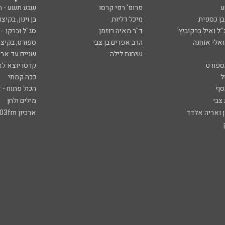
ע
פרופ' רפי קרסו
שבע תשע - 
ובן כספית
מיכל דליות
בן וינון, בקיצו
ל ואיל ברקוביץ'
ד"ר מאיה רוזמן
סג"ל וברקו -
ואלי אוחנה
הרב אפרים בן צבי
ספורט, בקיצו
שיחות לילה
שניים עד ארב
ספורט
קרסו יוצא לא
ל
ככה קמתי
סף
הכול פתוח - א
 צבי
מילים ולחן
ן ואריה אלדד
ארכיון 103fm