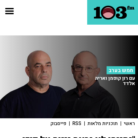
חמש בערב
עם רון קופמן ואריה
אלדד
ראשי
|
תוכניות מלאות
|
RSS
|
פייסבוק