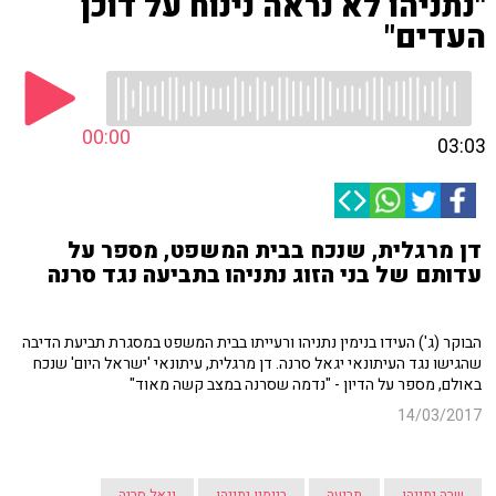
"נתניהו לא נראה נינוח על דוכן
העדים"
00:00
03:03
דן מרגלית, שנכח בבית המשפט, מספר על
עדותם של בני הזוג נתניהו בתביעה נגד סרנה
הבוקר (ג') העידו בנימין נתניהו ורעייתו בבית המשפט במסגרת תביעת הדיבה
שהגישו נגד העיתונאי יגאל סרנה. דן מרגלית, עיתונאי 'ישראל היום' שנכח
באולם, מספר על הדיון - "נדמה שסרנה במצב קשה מאוד"
14/03/2017
שרה נתניהו
תביעה
בנימין נתניהו
יגאל סרנה