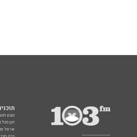
תוכניות fm
שבע תש
ינון מגל 
אראל סג"
ברק סרי 