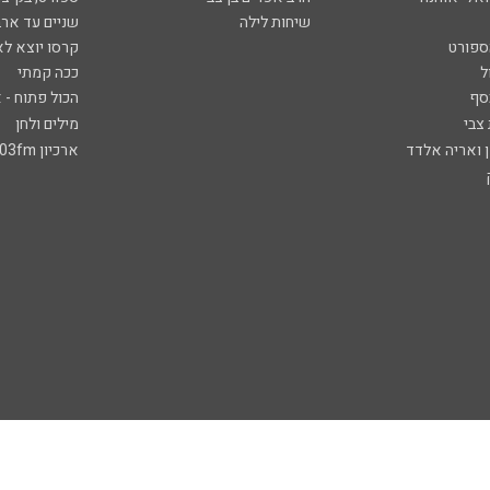
שיחות לילה
שניים עד ארב
ספורט
קרסו יוצא לא
ל
ככה קמתי
סף
הכול פתוח - א
 צבי
מילים ולחן
ן ואריה אלדד
ארכיון 103fm