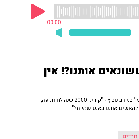
00:00
שונאים אותנו?! אין
יהודה משי זהב, יו"ר זק"א, מגיב על דבריו של עורך 'יתד נאמן' בני רבינוביץ - "קיווינו 2000 שנה לחיות פה,
להאשים אותנו באנטישמיות?"
חרדים