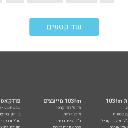
עוד קטעים
103
103fm מייעצים
פודקאסט
ע
פרופ' רפי קרסו
שבע תשע - 
ובן כספית
מיכל דליות
בן וינון, בקיצו
ל ואיל ברקוביץ'
ד"ר מאיה רוזמן
סג"ל וברקו -
ואלי אוחנה
הרב אפרים בן צבי
ספורט, בקיצו