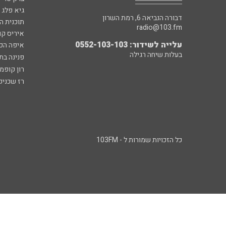
גיא פלג
דבורה הנביאה 6, רמת השרון
תוכנית ה
radio@103.fm
איריס קו
עלייה לשידור: 0552-103-103
איפה הכ
בעלות שיחה רגילה
פנינה בת
רון קופמ
רז שכניק
כל הזכויות שמורות ל - 103FM