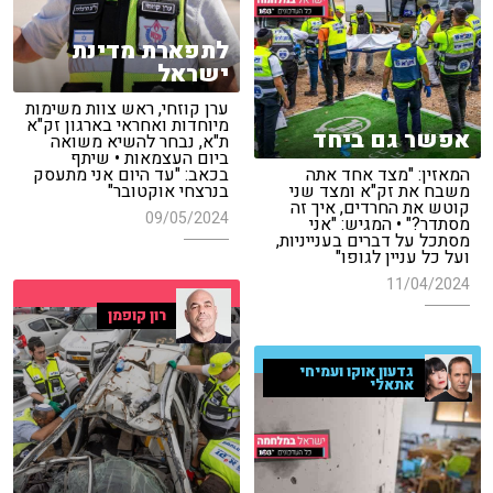
לתפארת מדינת
ישראל
ערן קוזחי, ראש צוות משימות
מיוחדות ואחראי בארגון זק"א
אפשר גם ביחד
ת"א, נבחר להשיא משואה
ביום העצמאות • שיתף
המאזין: "מצד אחד אתה
בכאב: "עד היום אני מתעסק
משבח את זק"א ומצד שני
בנרצחי אוקטובר"
קוטש את החרדים, איך זה
09/05/2024
מסתדר?" • המגיש: "אני
מסתכל על דברים בענייניות,
ועל כל עניין לגופו"
11/04/2024
רון קופמן
גדעון אוקו ועמיחי
אתאלי