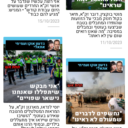
אני רוצה עכשיו שנדבר על
שראינו"
אנשי זק"א החרדים שעושים
היום עבודת קודש" • המגיש:
מוטי בוקצין, דובר זק"א, תיאר
"מגיע להם כבוד"
בקול חנוק מבכי על הזוועות
15/10/2023
שהותירו המחבלים בטבח
שביצעו בעוטף ובמבלים
במסיבה: "מה שאנו רואים
שום עין לא ראתה"
11/10/2023
גדעון אוקו ועמיחי
אתאלי
גדעון אוקו ועמיחי
אתאלי
"אני מבקש
שיתפללו שאנחנו
נישאר שפויים"
יוסי לנדאו, מארגון זק"א, על
המראות המטלטלים מהטבח
"נחשפים לדברים
שאירע בעוטף: "הושיבו
שמעולם לא ראינו"
הורים שייראו איך מתעללים
בילדים, ובסוף הרגו אותם