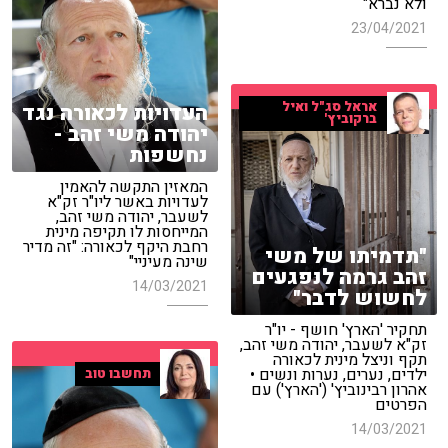
ולא נברא"
23/04/2021
אראל סג"ל ואיל
העדויות לכאורה נגד
ברקוביץ'
יהודה משי זהב -
נחשפות
המאזין התקשה להאמין
לעדויות באשר ליו"ר זק"א
לשעבר, יהודה משי זהב,
המייחסות לו תקיפה מינית
רחבת היקף לכאורה: "זה מדיר
"תדמיתו של משי
שינה מעיניי"
זהב גרמה לנפגעים
14/03/2021
לחשוש לדבר"
תחקיר 'הארץ' חושף - יו"ר
זק"א לשעבר, יהודה משי זהב,
תקף וניצל מינית לכאורה
ילדים, נערים, נערות ונשים •
תחשבו טוב
אהרון רבינוביץ' ('הארץ') עם
הפרטים
14/03/2021