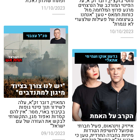
מוטי בוקצ'ין, דובר זק"א, על
ופתחו שולחן לאכול"
הפינוי המורכב של הנרצחים
11/10/2023
מרגע פרוץ המלחמה מול
כוחות חמאס • טען: "אנחנו
בעיצומה של פעילות שלצערי
לא נגמרת"
10/10/2023
סג"ל עצבני
גדעון אוקו ועמיחי
אתאלי
"יש לנו צורך בציוד
מיגון למתנדבים"
המאזין, דובר זק"א, עלה
לשידור תוך פינוי גופות
בקיבוץ בארי, מסר: "אין להם
הקרב על האמת
קסדות ואפוד מגן, התקשרתי
לבקש את העזרה של עם
אייזיק ווינהאוס, פעיל חברתי
ישראל"
שפועל לחשיפת הטרדות
09/10/2023
מיניות בחברה החרדית, טען כי