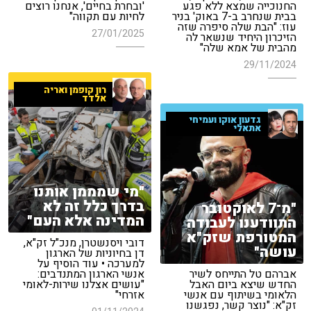
החנוכייה שמצא ללא פגע
'ובחרת בחיים', אנחנו רוצים
בבית שנחרב ב-7 באוק' בניר
לחיות עם תקווה"
עוז: "הבת שלה סיפרה שזה
27/01/2025
הזיכרון היחיד שנשאר לה
מהבית של אמא שלה"
29/11/2024
רון קופמן ואריה
אלדד
גדעון אוקו ועמיחי
אתאלי
"מי שמממן אותנו
בדרך כלל זה לא
"מ־7 לאוקטובר
המדינה אלא העם"
התוודענו לעבודה
המטורפת שזק"א
דובי ויסנשטרן, מנכ"ל זק"א,
עושה"
דן בחיוניות של הארגון
למערכה • עוד הוסיף על
אברהם טל התייחס לשיר
אנשי הארגון המתנדבים:
החדש שיצא ביום האבל
"עושים אצלנו שירות-לאומי
הלאומי בשיתוף עם אנשי
אזרחי"
זק"א: "נוצר קשר, נפגשנו