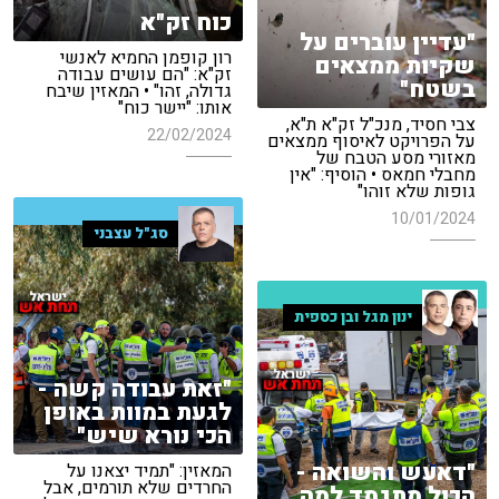
כוח זק"א
"עדיין עוברים על
רון קופמן החמיא לאנשי
שקיות ממצאים
זק"א: "הם עושים עבודה
בשטח"
גדולה, זהו" • המאזין שיבח
אותו: "יישר כוח"
צבי חסיד, מנכ"ל זק"א ת"א,
22/02/2024
על הפרויקט לאיסוף ממצאים
מאזורי מסע הטבח של
מחבלי חמאס • הוסיף: "אין
גופות שלא זוהו"
10/01/2024
סג"ל עצבני
ינון מגל ובן כספית
"זאת עבודה קשה -
לגעת במוות באופן
הכי נורא שיש"
"דאעש והשואה -
המאזין: "תמיד יצאנו על
החרדים שלא תורמים, אבל
הכול מתגמד למה