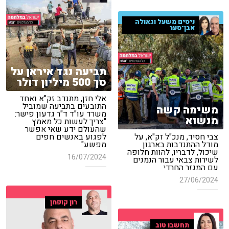
ניסים משעל וגאולה
אבן־סער
תביעה נגד איראן על
סך 500 מיליון דולר
אלי חזן, מתנדב זק"א ואחד
התובעים בתביעה שמוביל
משימה קשה
משרד עו"ד ד"ר גדעון פישר:
מנשוא
"צריך לעשות כל מאמץ
שהעולם ידע שאי אפשר
צבי חסיד, מנכ"ל זק"א, על
לפגוע באנשים חפים
מודל ההתנדבות בארגון
מפשע"
שיכול, לדבריו, להוות חלופה
16/07/2024
לשירות צבאי עבור הנמנים
עם המגזר החרדי
27/06/2024
רון קופמן
תחשבו טוב