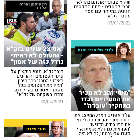
שהוא צבוע • את תגובתו לא
רון קופמן ואריה
תרצו לפספס • פינת הפקסים
אלדד
חגיגית במיוחד עם מסר
מחברי זק"א
03/01/2022
"אני 23 שנים בזק"א
ג'ודי שלום ניר מוזס
- ומעולם לא ראיתי
גודל כזה של אסון"
דובר זק"א, מוטי בוקצ'ין על
פינוי הפצועים וההרוגים
באירוע הטרגי בהר מירון:
"החיו את הפצועים בכל
מקום - אנשים באו לחגוג
"משי זהב לא מכיר
וחזרו בשקיות של זק"א"
את המעידים נגדו
30/04/2021
בתחקיר 'עובדה'"
עו"ד אפרים דמרי, המייצג את
יהודה משי זהב שניסה ליטול
את חייו בידיו, הדגיש:
"העדויות נגדו לא אומתו אף
זהבי עצבני
פעם עם גרסתו, זה לא היה