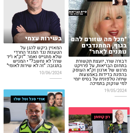
בשירות עצמי
"מכל מה שזורם להם
בגוף, המתנדבים
המאזין ביקש להגן על
נותנים לאחר"
הטענות נגד המגזר החרדי
שלא מתגייס ואמר: "'זק"א ו'יד
דבורה שרר, יועצת תקשורת
שרה' לא נחשב?" • המגיש
בתחום הבריאות, על פרויקט
בתגובה: "זה לא שירות לאומי"
מרגש של ארגון זק"א העוסק
10/06/2024
בהפגת בדידות באמצעות
שיחה טלפונית על בסיס יומי
למי שזקוק בתמיכה
19/05/2024
אודי סגל וטל שלו
רון קופמן