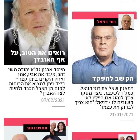
רוני דניאל
רואים את הטוב, על
אף האובדן
מייסד ארגון זק"א יהודה משי
זהב, איבד את אביו, אמו
הקשב למפקד
ואחיו היקרים בזמן קצר •
כיצד ניתן למצוא את הכוחות
לקום מן האבל הכבד ולחיות
המאזין שאל את רוני דניאל,
לצד האבדן?
כמג"ד לשעבר, כיצד מפקד
צריך לנהוג אם חייליו לא
07/02/2021
קשובים לו • דניאל: "הוא צריך
לבדוק את עצמו"
21/01/2021
תחשבו טוב