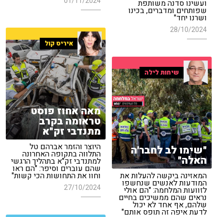
01/11/2024
ועשינו סדנה משותפת
שפותחים ומדברים, בכינו
ושרנו יחד"
28/10/2024
איריס קול
שיחות לילה
מאה אחוז פוסט
טראומה בקרב
מתנדבי זק"א
היוצר והזמר אברהם טל
"שימו לב לחבר'ה
התלווה בתקופה האחרונה
האלה"
למתנדבי זק"א בתהליך הרגשי
שהם עוברים וסיפר: "הם ראו
המאזינה ביקשה להעלות את
וחוו את התחושות הכי קשות"
המודעות לאנשים שנחשפו
27/10/2024
לזוועות המלחמה: "הם אולי
נראים שהם ממשיכים בחיים
שלהם, אף אחד לא יכול
לדעת איפה זה תופס אותם"