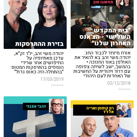
תחשבו טוב
"בית המקדש
השלישי - הצ'אנס
האחרון שלנו"
בזירת ההתרסקות
אורח מיוחד לכבוד החג:
יהודה משי זהב, יו"ר זק"א,
יהודה משי זהב בא להאיר את
עדכן מאתיופיה על
האולפן באור החנוכה •
החיפושים אחר שרידי
בהמשך, ישב לשיחה צפופה
הנספים בהתרסקות המטוס:
עם דרור ויהודית על החשיבות
"בהתחלה היה כאוס גדול"
של האחדות לעם היהודי
17/03/2019
02/12/2018
זהבי עצבני
רון קופמן ואריה
אלדד