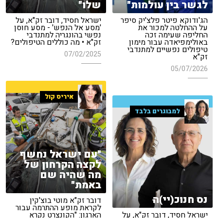
לגשר בין עולמות"
שלו"
הג'ודוקא פיטר פלצ'יק סיפר
ישראל חסיד, דובר זק"א, על
על ההחלטה למכור את
'מסע אל הנפש' - מסע חוסן
החליפה שעימה זכה
נפשי בהונגריה למתנדבי
באולימפיאדה עבור מימון
זק"א • מה כוללים הטיפולים?
טיפולים נפשיים למתנדבי
07/02/2025
זק"א
05/07/2026
איריס קול
למבוגרים בלבד
"עם ישראל נחשף
לקצה הקרחון של
מה שהיה שם
באמת"
נס חנוכ(יי)ה
דובר זק"א מוטי בוצ'קין
לקראת מופע ההתרמה עבור
ישראל חסיד, דובר זק"א, על
הארגון: "הקונצרט נקרא