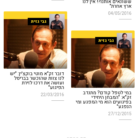
ששונאים אותנו?! אין לנו
ארץ אחרת"
04/05/2016
גבי גזית
גבי גזית
דובר זק"א מוטי בוקצ'ין: "יש
לנו צוות שהוכשר בבריסל
ועושה את דרכו לזירת
הפיגוע"
במי לטפל קודם? מתנדב
22/03/2016
זק"א: "המבחן היחידי
בפיגועים הוא מי המפגע ומי
הנפגע"
27/12/2015