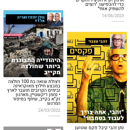
ארגון זק"א הפעיל חוקרים
כדי להכפישו: "רוצים
להשתיק אותי"
14/06/2023
גולן יוכפז ואריה
אלדד
זהבי עצבני
היהודייה המבוגרת
ביותר שחולצה
מקייב
ניצולת שואה בת 100 חולצה
במבצע חילוץ מאוקראינה
ובימים הקרובים תועבר לארץ
• נחמן דיקשטיין, מארגון
זק"א בקייב, שיתף בסיפור
המרגש
24/03/2022
"זהבי, אתה צריך
לעבוד בטמבור"
נתן זהבי קיבל פקס שטוען