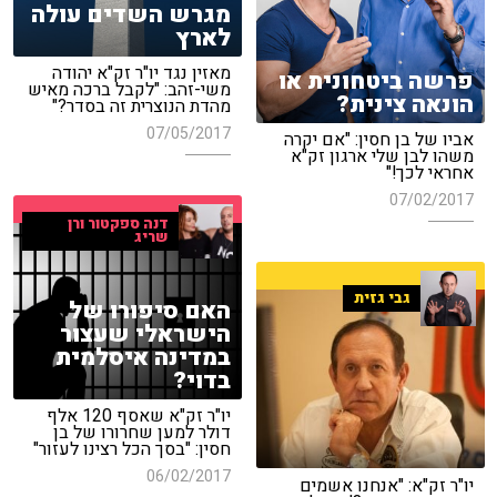
מגרש השדים עולה
לארץ
מאזין נגד יו"ר זק"א יהודה
פרשה ביטחונית או
משי-זהב: "לקבל ברכה מאיש
הונאה צינית?
מהדת הנוצרית זה בסדר?"
07/05/2017
אביו של בן חסין: "אם יקרה
משהו לבן שלי ארגון זק"א
אחראי לכך!"
07/02/2017
דנה ספקטור ורן
שריג
גבי גזית
האם סיפורו של
הישראלי שעצור
במדינה איסלמית
בדוי?
יו"ר זק"א שאסף 120 אלף
דולר למען שחרורו של בן
חסין: "בסך הכל רצינו לעזור"
06/02/2017
יו"ר זק"א: "אנחנו אשמים