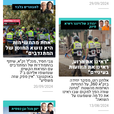
29/09/2024
למבוגרים בלבד
יהודה שלזינגר ויאיא
פינק
"אחת מהמשימות
היא נושא החוסן של
המתנדבים"
"ראינו את הרוע,
צבי חסיד, מנכ"ל זק"א, שיתף
בהתמודדות של המתנדבים
ראינו את הזוועות
עם המראות הקשים
בעיניים"
שנחשפו אליהם ב־7
באוקטובר: "אין ספק שזה
אלחנן רוט, מפקד יחידה
משפיע"
בזק"א 360, על החוויות
20/09/2024
האיומות מהשטח: "מחנה
שורה הפך למקום שבו ראינו
את כל מה ששמענו על
השואה"
13/08/2024
ינון מגל ובן כספית