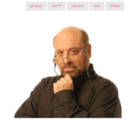
מחלות
כאב
כיס מרה
לידות
מותניים