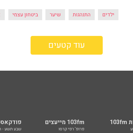
ילדים
התנהגות
שיער
ביטחון עצמי
א
עוד קטעים
103
103fm מייעצים
פודקאסט
ע
פרופ' רפי קרסו
שבע תשע - 