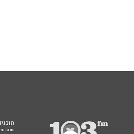
תוכניות fm
שבע תש