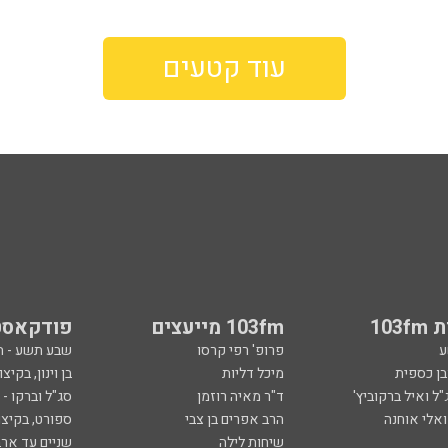
עוד קטעים
103
103fm מייעצים
פודקאסט
ע
פרופ' רפי קרסו
שבע תשע - 
ובן כספית
מיכל דליות
בן וינון, בקיצו
ל ואיל ברקוביץ'
ד"ר מאיה רוזמן
סג"ל וברקו -
ואלי אוחנה
הרב אפרים בן צבי
ספורט, בקיצו
שיחות לילה
שניים עד ארב