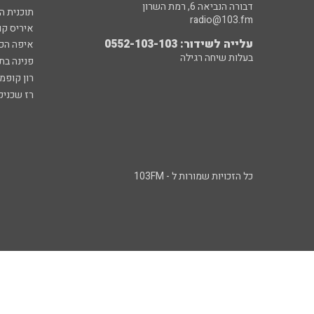
דבורה הנביאה 6, רמת השרון
תוכנית ה
radio@103.fm
איריס קו
עלייה לשידור: 0552-103-103
איפה הכ
בעלות שיחה רגילה
פנינה בת
רון קופמ
רז שכניק
כל הזכויות שמורות ל - 103FM