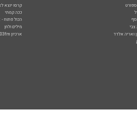
ספורט
קרסו יוצא לא
ל
ככה קמתי
סף
הכול פתוח - א
 צבי
מילים ולחן
ן ואריה אלדד
ארכיון 103fm