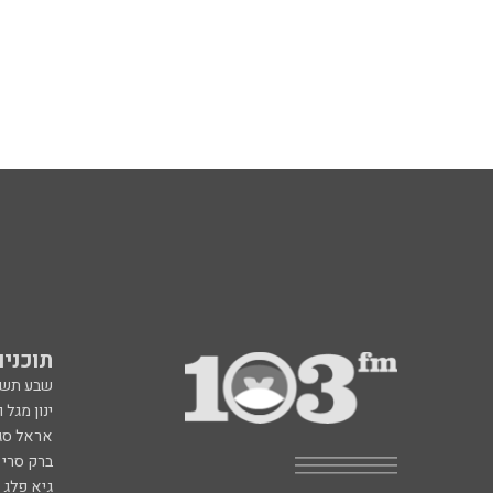
תוכניות fm
שבע תש
ינון מגל 
אראל סג"
ברק סרי 
גיא פלג