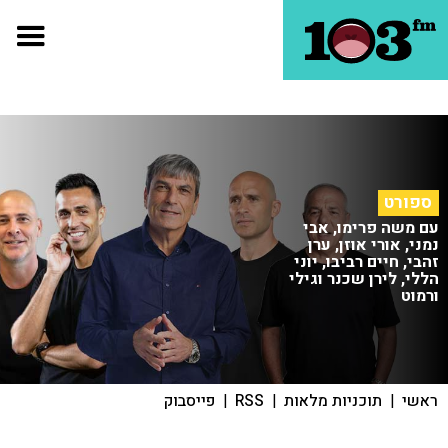
ספורט
עם משה פרימו, אבי
נמני, אורי אוזן, ערן
זהבי, חיים רביבו, יוני
הללי, לירן שכנר וגילי
ורמוט
ראשי
|
תוכניות מלאות
|
RSS
|
פייסבוק