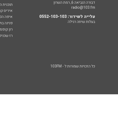
דבורה הנביאה 6, רמת השרון
תוכנית ה
radio@103.fm
איריס קו
עלייה לשידור: 0552-103-103
איפה הכ
בעלות שיחה רגילה
פנינה בת
רון קופמ
רז שכניק
כל הזכויות שמורות ל - 103FM