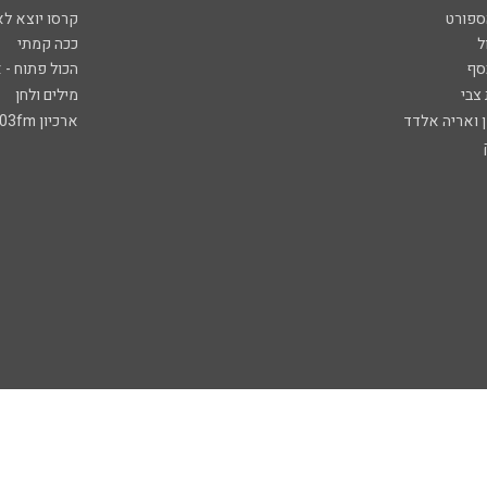
ספורט
קרסו יוצא לא
ל
ככה קמתי
סף
הכול פתוח - א
 צבי
מילים ולחן
ן ואריה אלדד
ארכיון 103fm