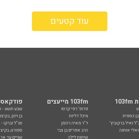
עוד קטעים
103
103fm מייעצים
פודקאסט
ע
פרופ' רפי קרסו
שבע תשע - 
ובן כספית
מיכל דליות
בן וינון, בקיצו
ל ואיל ברקוביץ'
ד"ר מאיה רוזמן
סג"ל וברקו -
ואלי אוחנה
הרב אפרים בן צבי
ספורט, בקיצו
שיחות לילה
שניים עד ארב