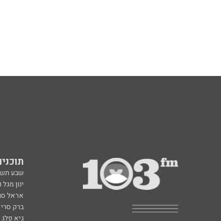
תוכניות fm
שבע תש
ינון מגל 
אראל סג"
ברק סרי 
גיא פלג