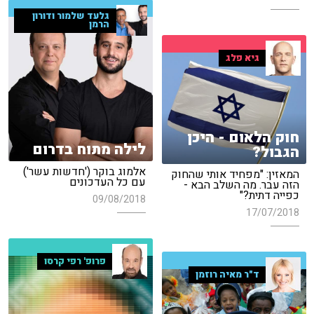
גלעד שלמור ודורון
הרמן
גיא פלג
חוק הלאום - היכן
לילה מתוח בדרום
הגבול?
אלמוג בוקר ('חדשות עשר')
המאזין: "מפחיד אותי שהחוק
עם כל העדכונים
הזה עבר. מה השלב הבא -
כפייה דתית?"
09/08/2018
17/07/2018
פרופ' רפי קרסו
ד"ר מאיה רוזמן