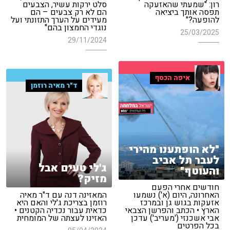
רון: "שמעתי שהאזעקה
סלט ירקות עשיר, הצבעים
תפסה אותך ביציאה
הם לא רק צבעים – הם
להופעה?"
מעידים על הערך התזונתי ועל
נוגדי החמצון בהם"
25/03/2025
29/11/2024
איפה הכסף
ד"ר מאיה רוזמן
"לא הופתענו מהירי
לעבר תל אביב
ג'לי טעים אבל
והעוטף"
מזיק?
חודשים אחרי הפעם
האחרונה, היום (א') נשמעו
המאזינה דנה עם ד"ר מאיה
אזעקות בגוש גן ובמרכז
רוזמן בצריכת ג'לי והאם היא
הארץ • הכתב והפרשן הצבאי
כדאית עבור נכדיה הקטנים •
אבי אשכנזי ('מעריב') עדכן
האזינו לעצתה של המומחית
בכל הפרטים