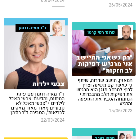
05/04/2024
26/05/2024
ד"ר מאיה רוזמן
פרופ' רפי קרסו
"רק כשאני מתיישב
אני מרגיש דפיקות
לב חזקות"
המאזין, תושב שדרות, שיתף
צבעי ילדות
כי כאשר קם משינה וצריך
לרוץ למרחב מוגן הוא מרגיש
ד"ר מאיה רוזמן עם פינת
את דפיקות הלב מתגברות •
המיתוס, והפעם: צבעי מאכל
המומחה הסביר את התופעה
לילדים • "צבעי מאכל לא
והרגיע
טבעיים מאוד מאוד מזיקים
15/06/2023
לבריאות", הסבירה ד"ר רוזמן
22/03/2024
חמש בערב