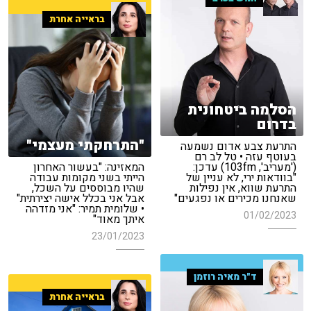
בראייה אחרת
הסלמה ביטחונית
בדרום
"התרחקתי מעצמי"
התרעת צבע אדום נשמעה
בעוטף עזה • טל לב רם
('מעריב', 103fm) עדכן:
המאזינה: "בעשור האחרון
"בוודאות ירי, לא עניין של
הייתי בשני מקומות עבודה
התרעת שווא, אין נפילות
שהיו מבוססים על השכל,
שאנחנו מכירים או נפגעים"
אבל אני בכלל אישה יצירתית"
• שלומית תמיר: "אני מזדהה
01/02/2023
איתך מאוד"
23/01/2023
ד"ר מאיה רוזמן
בראייה אחרת