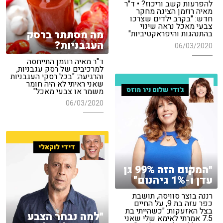
להפרעות קשב וריכוז? • ד"ר
מאיה רוזמן הציגה מחקר
חדש: "בקרב ילדים שצרכו
צבעי מאכל נראה שינוי
מה מסתתר ברסק
בהתנהגות והיפראקטיביות"
העגבניות?
06/03/2020
ד"ר מאיה רוזמן התייחסה
למרכיבים של רסק עגבניות,
והרגיעה: "בכל רסקי העגבניות
שאני ראיתי לא היה חומר
ג'ודי שלום ניר מוזס
משמר או צבעי מאכל"
06/03/2020
דידי לוקאלי
"המקום הזה 99% גן
עדן ו-1% גיהנום"
רננה בוצר סוויסה, תושבת
כפר עזה בת 9, על החיים
בצל האזעקות: "כשהייתי בת
"למה נבחר הצבע
7.5 אמרתי לאימא שלי שאני