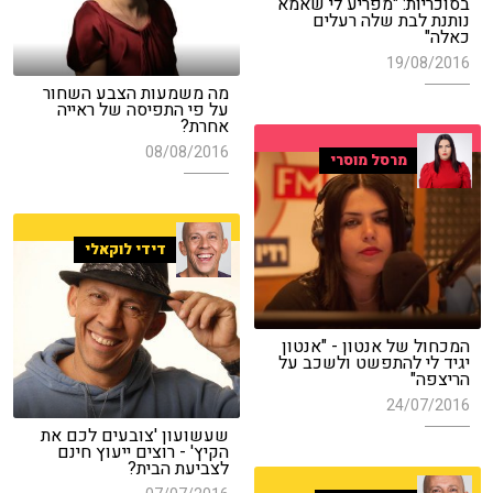
בסוכריות: "מפריע לי שאמא
נותנת לבת שלה רעלים
כאלה"
19/08/2016
מה משמעות הצבע השחור
על פי התפיסה של ראייה
אחרת?
08/08/2016
מרסל מוסרי
דידי לוקאלי
המכחול של אנטון - "אנטון
יגיד לי להתפשט ולשכב על
הריצפה"
24/07/2016
שעשועון 'צובעים לכם את
הקיץ' - רוצים ייעוץ חינם
לצביעת הבית?