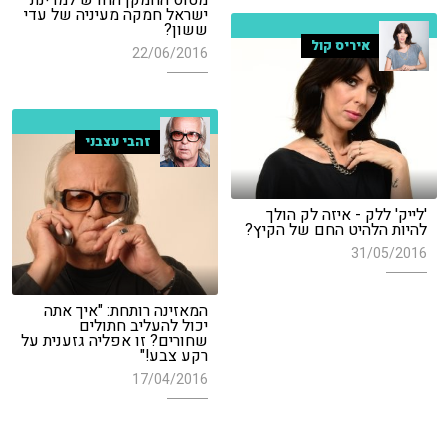
ישראל חמקה מעיניה של עדי
ששון?
איריס קול
22/06/2016
זהבי עצבני
'לייק' ללק - איזה לק הולך
להיות הלהיט החם של הקיץ?
31/05/2016
המאזינה רותחת: "איך אתה
יכול להעליב חתולים
שחורים? זו אפליה גזענית על
רקע צבע!"
17/04/2016