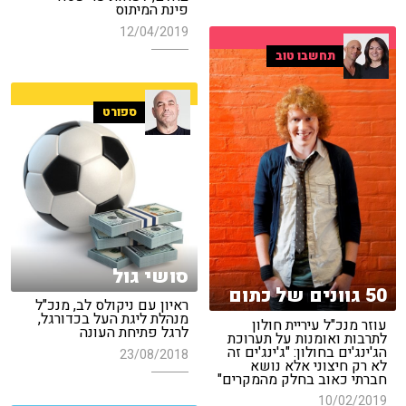
פינת המיתוס
12/04/2019
תחשבו טוב
ספורט
סושי גול
50 גוונים של כתום
ראיון עם ניקולס לב, מנכ"ל
מנהלת ליגת העל בכדורגל,
עוזר מנכ"ל עיריית חולון
לרגל פתיחת העונה
לתרבות ואומנות על תערוכת
הג'ינג'ים בחולון: "ג'ינג'ים זה
23/08/2018
לא רק חיצוני אלא נושא
חברתי כאוב בחלק מהמקרים"
10/02/2019