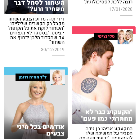
השחור לסמל דבר
רוצה ללכת לפסיכולוגית"
מפחיד ורע?"
17/01/2020
דידי תהה מדוע הצבע השחור
מקבל רק הקשרים שליליים:
"השחור לוקח את כל הקופה"
• ציטט: "בסנוקר לא מנצחים
טלי וציפי
עד שהכדור הלבן ידחוף את
השחור"
30/12/2019
ד"ר מאיה רוזמן
"הקעקוע כבר לא
מחתרתי כמו פעם"
אודמים בכל מיני
המקעקע אביהו בן גידה
צבעים
הסביר על המשיכה שלו
לקעקועים: "ידעתי שזה מה