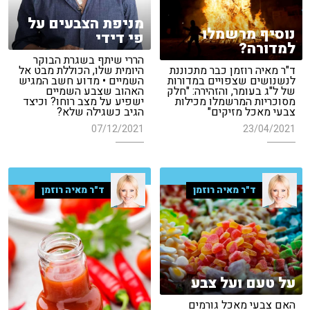
מניפת הצבעים על
נוסיף מרשמלו
פי דידי
למדורה?
הררי שיתף בשגרת הבוקר
ד"ר מאיה רוזמן כבר מתכוננת
היומית שלו, הכוללת מבט אל
לנשנושים שצפויים במדורות
השמיים • מדוע חשב המגיש
של ל"ג בעומר, והזהירה: "חלק
האהוב שצבע השמיים
מסוכריות המרשמלו מכילות
ישפיע על מצב רוחו? וכיצד
צבעי מאכל מזיקים"
הגיב כשגילה שלא?
07/12/2021
23/04/2021
ד"ר מאיה רוזמן
ד"ר מאיה רוזמן
על טעם ועל צבע
האם צבעי מאכל גורמים