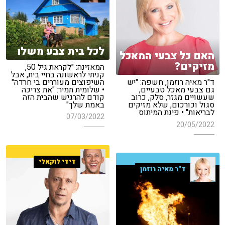
לכל בית צבע משלו
האם כל צבעי המאכל
מזיקים?
המאזינה: "לקראת גיל 50,
קניתי לראשונה בחיי בית, אבל
השיפוצים מעוררים בי חרדה"
ד"ר מאיה רוזמן, חשפה: "יש
• שלומית תמיר: "את צריכה
גם צבעי מאכל טבעיים,
קודם להרגיש שהבית הזה
שעשויים מגזר, סלק, כרוב
באמת שלך"
סגול וכורכום, שלא מזיקים
לבריאות" • פינת המיתוס
07/03/2022
20/05/2022
דידי לוקאלי
ד"ר מאיה רוזמן