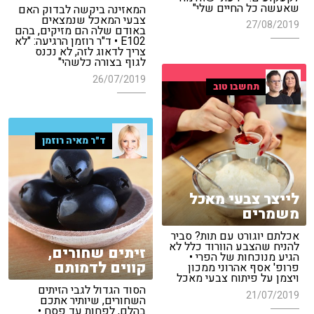
שאעשה כל החיים שלי"
המאזינה ביקשה לבדוק האם
צבעי המאכל שנמצאים
27/08/2019
באודם שלה הם מזיקים, בהם
E102 • ד"ר רוזמן הרגיעה: "לא
צריך לדאוג לזה, לא נכנס
לגוף בצורה כלשהי"
26/07/2019
תחשבו טוב
ד"ר מאיה רוזמן
לייצר צבעי מאכל
משמרים
אכלתם יוגורט עם תות? סביר
להניח שהצבע הוורוד כלל לא
זיתים שחורים,
הגיע מנוכחות של הפרי •
קווים לדמותם
פרופ' אסף אהרוני ממכון
ויצמן על פיתוח צבעי מאכל
הסוד הגדול לגבי הזיתים
21/07/2019
השחורים, שיותיר אתכם
בהלם, לפחות עד פסח •