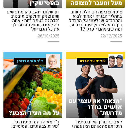
מעל ומעבר למצופה
באוסישקין
ציפוי וצביעה הם חלק חשוב
רון שלום ויואב כהן מחפשים
בתהליך הבנייה • אהוד לביא
שיפוצניק וחולקים תובנות:
והמהנדס שי ליטני על ההבדל
"ככה זה בטמבוריות - אתה
בין צבע לציפוי, איתני הטבע,
בא לעזרה, והוא מערער לך
ומה שביניהם • פרק 17
את כל הגבריות"
26/10/2025
22/12/2025
שניים עד ארבע
ד"ר מאיה רוזמן
"מצאתי את עצמי עם
אנשים בחדר
מדרגות"
על מה מעיד הצבע?
יואב כהן ורון שלום סיפרו
ד"ר מאיה רוזמן סיפרה כי
היכן תפסה אותם האזעקה •
"פירות צבעוניים ועסיסיים,