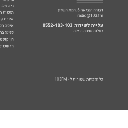
גיא פלג
דבורה הנביאה 6, רמת השרון
תוכנית ה
radio@103.fm
איריס קו
עלייה לשידור: 0552-103-103
איפה הכ
בעלות שיחה רגילה
פנינה בת
רון קופמ
רז שכניק
כל הזכויות שמורות ל - 103FM