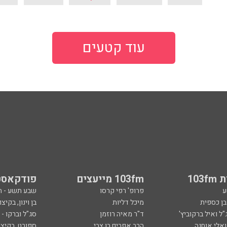
עוד קטעים
103
103fm מייעצים
פודקאסט
ע
פרופ' רפי קרסו
שבע תשע - 
ובן כספית
מיכל דליות
בן וינון, בקיצו
ל ואיל ברקוביץ'
ד"ר מאיה רוזמן
סג"ל וברקו -
ואלי אוחנה
הרב אפרים בן צבי
ספורט, בקיצו