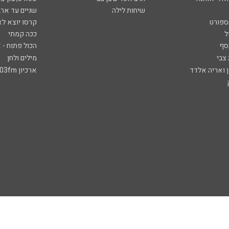
שיחות לילה
שניים עד ארב
ספורט
קרסו יוצא לא
ל
ככה קמתי
סף
הכול פתוח - א
 צבי
מילים ולחן
ן ואריה אלדד
ארכיון 103fm