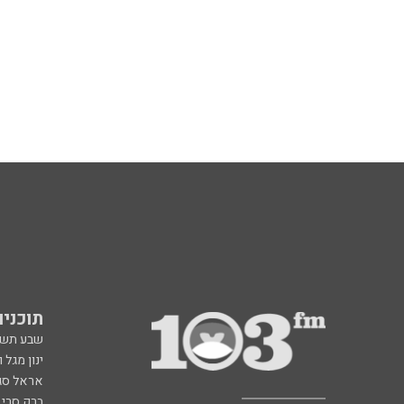
תוכניות fm
שבע תש
ינון מגל 
אראל סג"
ברק סרי 