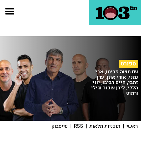
ספורט
עם משה פרימו, אבי
נמני, אורי אוזן, ערן
זהבי, חיים רביבו, יוני
הללי, לירן שכנר וגילי
ורמוט
ראשי
|
תוכניות מלאות
|
RSS
|
פייסבוק