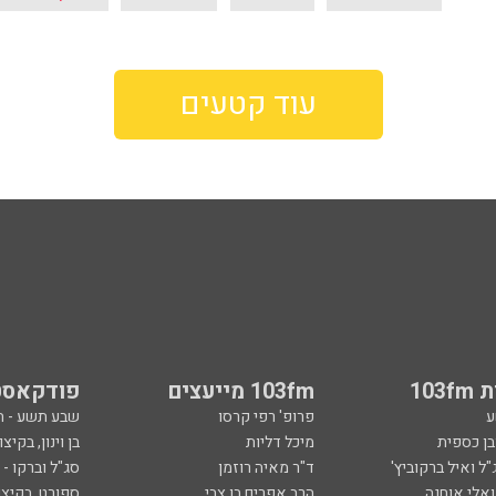
עוד קטעים
103
103fm מייעצים
פודקאסט
ע
פרופ' רפי קרסו
שבע תשע - 
ובן כספית
מיכל דליות
בן וינון, בקיצו
ל ואיל ברקוביץ'
ד"ר מאיה רוזמן
סג"ל וברקו -
ואלי אוחנה
הרב אפרים בן צבי
ספורט, בקיצו