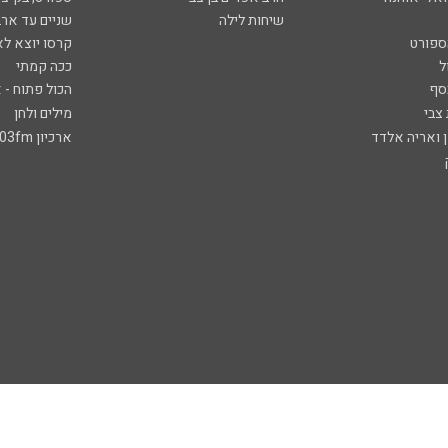
שיחות לילה
שניים עד ארב
ספורט
קרסו יוצא לא
ל
ככה קמתי
סף
הכול פתוח - א
 צבי
מילים ולחן
ן ואריה אלדד
ארכיון 103fm