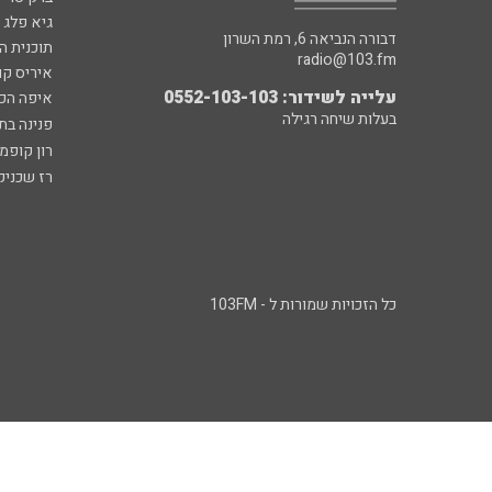
גיא פלג
דבורה הנביאה 6, רמת השרון
תוכנית ה
radio@103.fm
איריס קו
עלייה לשידור: 0552-103-103
איפה הכ
בעלות שיחה רגילה
פנינה בת
רון קופמ
רז שכניק
כל הזכויות שמורות ל - 103FM