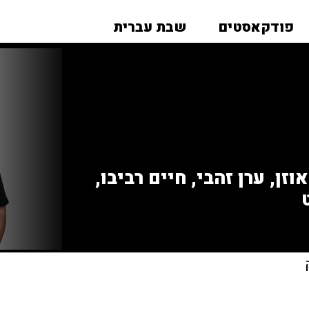
פודקאסטים
שבת עברית
זן, ערן זהבי, חיים רביבו,