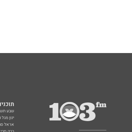
תוכניות fm
שבע תש
ינון מגל 
אראל סג"
ברק סרי 