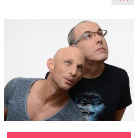
יוניליוור