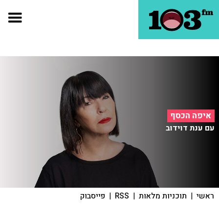
איפה הכסף
עם ענת דוידוב
ראשי
|
תוכניות מלאות
|
RSS
|
פייסבוק