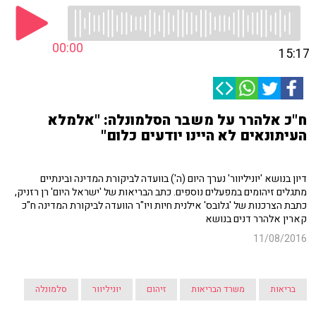
00:00
15:17
ח"כ אלהרר על משבר הסלמונלה: "אלמלא
העיתונאים לא היינו יודעים כלום"
דיון בנושא 'יוניליוור' נערך היום (ה') בוועדה לביקורת המדינה ובינתיים
מתגלים זיהומים במפעלים נוספים. כתב הבריאות של 'ישראל היום' רן רזניק,
כתבת הצרכנות של 'גלובס' אילנית חיות ויו"ר הוועדה לביקורת המדינה ח"כ
קארין אלהרר דנים בנושא
11/08/2016
בריאות
משרד הבריאות
זיהום
יוניליוור
סלמונלה