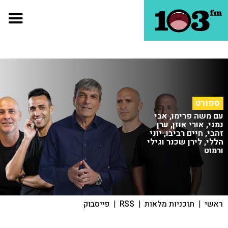
ספורט
עם משה פרימו, אבי
נמני, אורי אוזן, ערן
זהבי, חיים רביבו, יוני
הללי, לירן שכנר וגילי
ורמוט
ראשי
|
תוכניות מלאות
|
RSS
|
פייסבוק