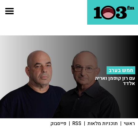
חמש בערב
עם רון קופמן ואריה
אלדד
ראשי
|
תוכניות מלאות
|
RSS
|
פייסבוק