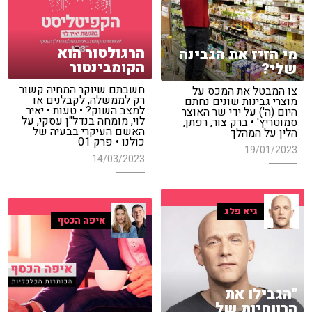
הרגולטור הוא
מי הזיז את הגבינה
הקומבינטור
שלי?
חשבתם שיוקר המחיה קשור
צו המבטל את המכס על
רק לממשלה, לקבלנים או
מוצרי גבינות שונים נחתם
למצב השוק? • טעות • יאיר
היום (ה') על ידי שר האוצר
לוי, מומחה בנדל"ן עסקי, על
סמוטריץ' • ברק צור, רפתן,
האשם העיקרי בבעיה של
הלין על המהלך
כולנו • פרק 01
19/01/2023
14/03/2023
גיא פלג
איפה הכסף
"הגבילו את
הרווחיות של