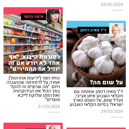
03/05/2024
איפה הכסף
ד"ר מאיה רוזמן
רפורמת היבוא: "אף
אחד לא יודע אם זה
יוזיל את המחירים"
נווית זומר ('ידיעות אחרונות')
על שום מה?
אמרה על לרפורמה שהועברה
היום: "מה שרוצים זה להקל
בסך הכול את הבירוקרטיה
ד"ר מאיה רוזמן שוחחה עם
ואת הזמן שלוקח לייבא
חקלאי השבוע איתן אביבי,
מוצרים"
מגדל שום, על השום הארץ
ישראלי בפינת חקלאי השבוע
31/03/2024
29/03/2024