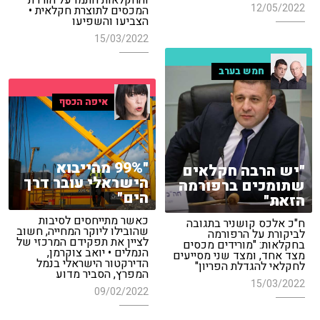
והחקלאות חתמו על הורדת
12/05/2022
המכסים לתוצרת חקלאית •
הצביעו והשפיעו
15/03/2022
חמש בערב
איפה הכסף
"99% מהייבוא
"יש הרבה חקלאים
הישראלי עובר דרך
שתומכים ברפורמה
הים"
הזאת"
כאשר מתייחסים לסיבות
ח"כ אלכס קושניר בתגובה
שהובילו ליוקר המחייה, חשוב
לביקורת על הרפורמה
לציין את תפקידם המרכזי של
בחקלאות: "מורידים מכסים
הנמלים • יואב צוקרמן,
מצד אחד, ומצד שני מסייעים
הדירקטור הישראלי בנמל
לחקלאי להגדלת הפריון"
המפרץ, הסביר מדוע
15/03/2022
09/02/2022