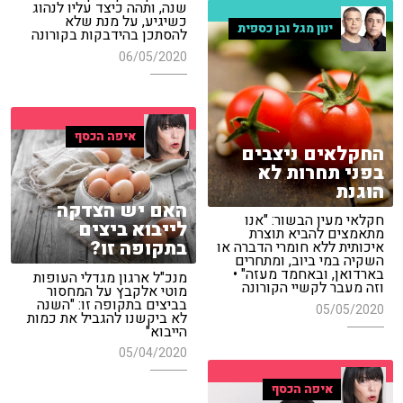
שנה, ותהה כיצד עליו לנהוג
כשיגיע, על מנת שלא
ינון מגל ובן כספית
להסתכן בהידבקות בקורונה
06/05/2020
איפה הכסף
החקלאים ניצבים
בפני תחרות לא
הוגנת
האם יש הצדקה
חקלאי מעין הבשור: "אנו
לייבוא ביצים
מתאמצים להביא תוצרת
בתקופה זו?
איכותית ללא חומרי הדברה או
השקיה במי ביוב, ומתחרים
בארדואן, ובאחמד מעזה" •
מנכ"ל ארגון מגדלי העופות
וזה מעבר לקשיי הקורונה
מוטי אלקבץ על המחסור
בביצים בתקופה זו: "השנה
05/05/2020
לא ביקשנו להגביל את כמות
הייבוא"
05/04/2020
איפה הכסף