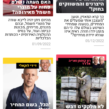
האם מעתה נשלם
היצרנים והמשווקים
פחות על מוצרי
בחוק!"
חשמל מאירופה?
כך קרא המאזין, וטען:
מהיום ניתן יהיה לייבא שורה
"מעצבן אותי שמעלים את
של מוצרי חשמל, ובהם
המחירים, בטענה שמחירי
מזגנים, מדיחים, מכונות
השינוע בעולם עלו. כי הם
כביסה ועוד, על בסיס
מזמן ירדו חזרה. ראית איזו
הרגולציה האירופית • הכותרות
שהיא ירידת מחירים?"
הכלכליות
05/12/2022
01/09/2022
רון קופמן ואריה
אלדד
דידי לוקאלי
"הכל, בשם המחיר
לא מלקקים דבש