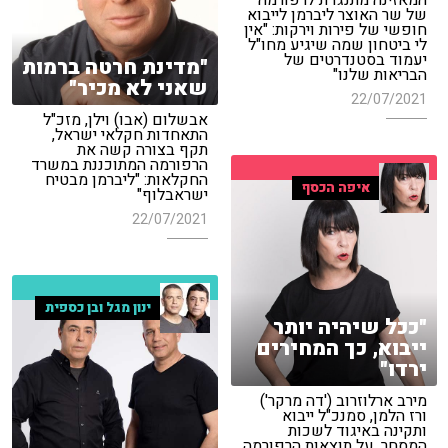
המאזינה מתנגדת לרפורמה
של שר האוצר ליברמן לייבוא
חופשי של פירות וירקות: "אין
לי ביטחון שמה שיגיע מחו"ל
יעמוד בסטנדרטים של
"מדינת חרטה ברמות
הבריאות שלנו"
שאני לא מכיר"
22/07/2021
אבשלום (אבו) וילן, מזכ"ל
התאחדות חקלאי ישראל,
תקף בצורה קשה את
הרפורמה המתוכננת במשרד
החקלאות: "ליברמן מבטיח
איפה הכסף
ישראבלוף"
22/07/2021
ינון מגל ובן כספית
"ככל שיהיה יותר
ייבוא, כך המחירים
ירדו"
מירב ארלוזרוב ('דה מרקר')
ורז הלמן, סמנכ"ל ייבוא
ותקינה באיגוד לשכות
המסחר, על תוצאות הרפורמה