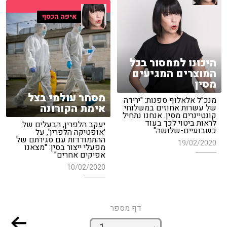
איפה הכסף
היכונו למחסור בכל
המוצרים המגיעים
מסין
מסחר עולמי בצל
מנכ"ל אלאלוף ספנות: "ירידה
אימת הקורונה
של עשרות אחוזים במשלוחי
קונטיינרים מסין. אנחנו נתחיל
לראות ביטוי לכך בעוד
יעקב הלפרין, הבעלים של
כשבועיים-שלושה"
'אופטיקה הלפרין', על
ההתמודדות עם סגירתם של
19/02/2020
מפעלי ייצור בסין: "מצאנו
אפיקים אחרים"
10/02/2020
דף מספר