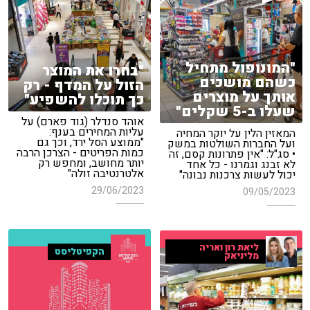
"המונופול מתחיל
"בחרו את המוצר
כשהם מושכים
הזול על המדף - רק
אותך על מוצרים
כך תוכלו להשפיע"
שעלו ב-5 שקלים"
אוהד סנדלר (גוד פארם) על
עליות המחירים בענף:
המאזין הלין על יוקר המחיה
"ממוצע הסל ירד, וכך גם
ועל החברות השולטות במשק
כמות הפריטים - הצרכן הרבה
• סג"ל: "אין פתרונות קסם, זה
יותר מחושב, ומחפש רק
לא זבנג וגמרנו - כל אחד
אלטרנטיבה זולה"
יכול לעשות צרכנות נבונה"
29/06/2023
09/05/2023
ליאת רון ואריה
הקפיטליסט
מליניאק