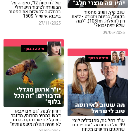
יהיו פה מוצרי חלב"
של 'חדשות 12', סיפרה על
הבשורה לציבור הישראלי
בהחלטה להעלות את הפטור
שוב קיץ, ושוב מחסור
בייבוא אישי ל-150$
בקוטג', גבינות ויוגורט • ליאת
רון ('וואלה', 103fm): "למה
27/11/2025
שלא יהיה יבוא?"
09/06/2026
איפה הכסף
איפה הכסף
יו"ר ארגון מגדלי
הדבורים: "זה הכל
בלוף"
מה שטוב לאירופה
טוב לישראל
דורון לבנה: "גם אם ייבאו
דבש במחיר תחרותי, מדובר
בשקל לנפש במקרה הטוב.
עו"ד רחל גור, סמנכ״לית לובי
לא תהיה הוזלה משמעותית"
99, על הרפורמה: "אם ייכנסו
שחקנים חדשים מכיוון