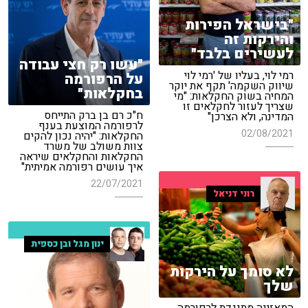
"בישראל הפירות
והירקות זה
לעשירים בלבד"
"עשו רק חצי עבודה
רמי לוי, בעליו של 'רמי לוי
על הרפורמה
שיווק השקמה' תקף את יוקר
בחקלאות"
המחיה בשוק החקלאות: "מי
שצריך לעזור לחקלאים זו
ח"כ רם בן ברק התייחס
המדינה, ולא הצרכן"
לרפורמה המוצעת בענף
02/08/2021
החקלאות: "יהיה נכון להקים
צוות משולב של משרד
החקלאות והחקלאים שיראה
איך עושים רפורמה אמיתית"
22/07/2021
רוני דניאל
ינון מגל ובן כספית
לא סומך על הירקות
שלך