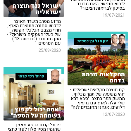
ליבוא חופשי: האם מדובר
ישראל נגד תוצרת
בסיכון לבריאות הציבור?
ישראלית
19/07/2021
מדוע מסרב משרד האוצר
לרכוש סחורה מתוצרת הארץ,
חרף מצבם הכלכלי הקשה
של בעלי העסקים בישראל? •
מתן חודורוב ('חדשות 13')
ינון מגל ובן כספית
עם הפרטים
25/08/2020
החקלאות זורמת
פרופ' רפי קרסו
בדמם
קנו תוצרת חקלאית ישראלית •
זוהי משנתה של תמר מכלוף,
ממשק תמר בחצב: "סבא רבא
שלי עלה לארץ עם גרעיני
דלועים. אנחנו מחוברים לזה"
"אתה יכול לקפוץ
בשמחה על הספה"
12/07/2020
פרופ' קרסו הרגיע מאזין
שהזמין מסין סלון לפני כחצי