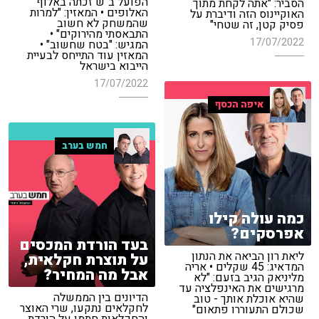
הפועל ב"ש זכתה באלוף
הסביר: "אתה לקחת מתוך
האלופים • המאזין: "למרות
האוקיינוס הזה ודיברת על
שהמשחק לא חשוב
פסיק קטן, זה שטחי"
התבאסתי מהירוקים" •
17/07/2022
המגיש: "בטח שחשוב" •
המאזין עוד התייחס לבעיית
הייבוא בישראל
17/07/2022
איפה הכסף
חמש בערב
כמה עולה קילו
אפרסקים?
בעד הורדת המכסים
ליאת רון הביאה את הנתון
על תוצרת חקלאית,
המדאיג: 45 שקלים • אריה
אבל מה המחיר?
מליניאק הגיב בזעם: "לא
מרגישים את האינפלציה עד
הדיונים בין הממשלה
שהיא אוכלת אותך - טוב
לחקלאים נתקעו, שרי האוצר
שכולם התעוררו פתאום"