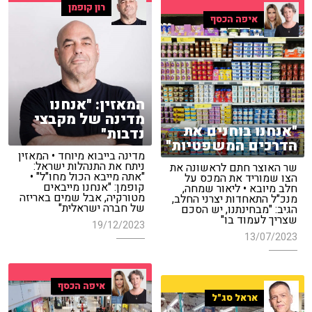
רון קופמן
איפה הכסף
המאזין: "אנחנו
מדינה של מקבצי
"אנחנו בוחנים את
נדבות"
הדרכים המשפטיות"
מדינה בייבוא מיוחד • המאזין
ניתח את התנהלות ישראל:
שר האוצר חתם לראשונה את
"אתה מייבא הכול מחו"ל" •
הצו שמוריד את המכס על
קופמן: "אנחנו מייבאים
חלב מיובא • ליאור שמחה,
מטורקיה, אבל שמים באריזה
מנכ"ל התאחדות יצרני החלב,
של חברה ישראלית"
הגיב: "מבחינתנו, יש הסכם
שצריך לעמוד בו"
19/12/2023
13/07/2023
איפה הכסף
אראל סג"ל