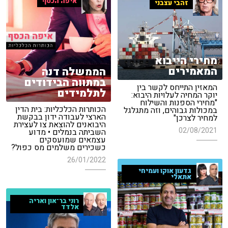
איפה הכסף
זהבי עצבני
מחירי הייבוא
המאמירים
הממשלה דנה
במתווה הבידודים
המאזין התייחס לקשר בין
לתלמידים
יוקר המחיה לעלויות היבוא:
"מחירי הספנות והשילוח
הכותרות הכלכליות: בית הדין
במכולות גבוהים, וזה מתגלגל
הארצי לעבודה ידון בבקשת
למחיר לצרכן"
היבואנים להוצאת צו לעצירת
02/08/2021
השביתה בנמלים • מדוע
עצמאים שמועסקים
כשכירים משלמים מס כפול?
26/01/2022
גדעון אוקו ועמיחי
אתאלי
רוני בר־און ואריה
אלדד