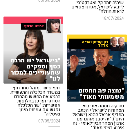
03/09/2024
שיהיה יותר קל ואטרקטיבי
לייבא לישראל, אנחנו צפויים
לראות הוזלה"
18/07/2024
איפה הכסף
רון קופמן ואריה
אלדד
"בישראל יש הרבה
כסף וספקים
שמעוניינים למכור
לנו"
רועי פישר, מנהל סחר חוץ
"נחצה פה מחסום
במשרד הכלכלה והתעשייה,
משמעותי מאוד"
הרגיע את החשש מהחרם
הטורקי ועדכן בחלופות
אפשריות: "שר הכלכלה
טורקיה חסמה את יבוא
נפגש עם עמיתיו מיוון
הסחורות לישראל • הכתב
ואיטליה"
המדיני אריאל כהנא ('ישראל
היום'): "זה יסבך אותם עם
07/05/2024
ארגון הסחר הבין־לאומי - זה
אירוע רציני מאוד"