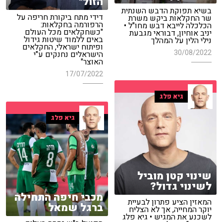
הזול"
בשיא תפוקת הדבש השנתית
דידי מתח ביקורת חריפה על
שר החקלאות ביקש משרת
הרפורמה בחקלאות:
הכלכלה לייבא דבש מחו"ל •
"כשחקלאים מכל העולם
יניב אוחיון, דבוראי מגבעת
באים ללמוד שיטות גידול
נילי הלין על המהלך
ופיתוח ישראלי, החקלאים
30/08/2022
הישראלים נחנקים ע"י
האוצר"
17/07/2022
גיא פלג
גיא פלג
שינוי קטן מוביל
לשינוי גדול?
מכבי חיפה התחילה
המאזין הציע פתרון לבעיית
ברגל שמאל
יוקר המחייה, אך לא הצליח
לשכנע את המגיש • גיא פלג