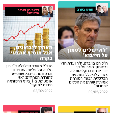
חמש בערב
ליאת רון ואריה
מליניאק
מאמין ליבואנים,
"לא יכולים לסמוך
אבל מוסיף אמצעי
על הייבוא"
בקרה
ח"כ רם בן ברק, יו"ר ועדת חוץ
מנכ"ל משרד הכלכלה ד"ר רון
וביטחון, הגיב על כך
מלכא על עליות המחירים,
שרפורמת החקלאות לא
והרפורמה בייבוא שתסייע
צפויה להיכלל בתוכנית
להורדת המחירים: "אני
הכלכלית: "בעד רפורמה
אופטימי. ב-1 ביוני הרפורמה
אמיתית שתתן את הכלים
תיכנס לתוקף"
לתחרות"
03/02/2022
09/02/2022