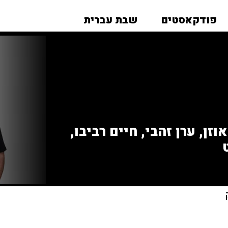
פודקאסטים
שבת עברית
זן, ערן זהבי, חיים רביבו,