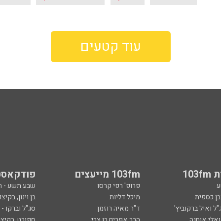
עוד קטעים
103
103fm מייעצים
פודקאסט
ע
פרופ' רפי קרסו
שבע תשע - 
ובן כספית
מיכל דליות
בן וינון, בקיצו
ל ואיל ברקוביץ'
ד"ר מאיה רוזמן
סג"ל וברקו -
ואלי אוחנה
הרב אפרים בן צבי
ספורט, בקיצו