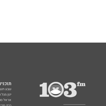
תוכניות fm
שבע תש
ינון מגל 
אראל סג"
ברק סרי 