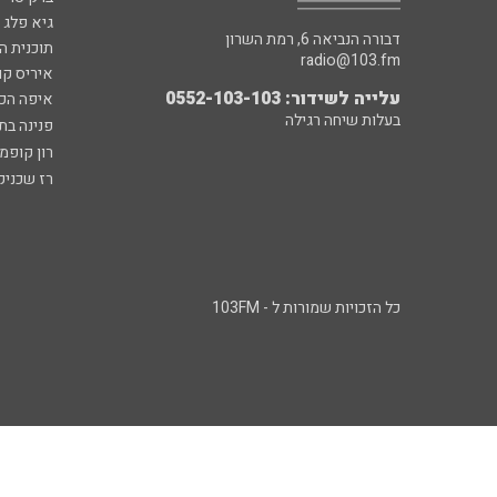
גיא פלג
דבורה הנביאה 6, רמת השרון
תוכנית ה
radio@103.fm
איריס קו
עלייה לשידור: 0552-103-103
איפה הכ
בעלות שיחה רגילה
פנינה בת
רון קופמ
רז שכניק
כל הזכויות שמורות ל - 103FM