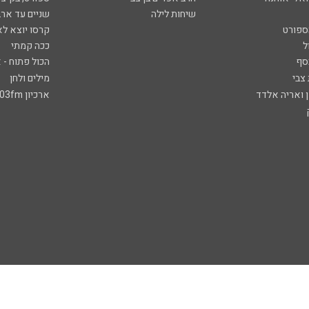
שיחות לילה
שניים עד ארב
ספורט
קרסו יוצא לא
ל
ככה קמתי
סף
הכול פתוח - א
 צבי
מילים ולחן
ן ואריה אלדד
ארכיון 103fm