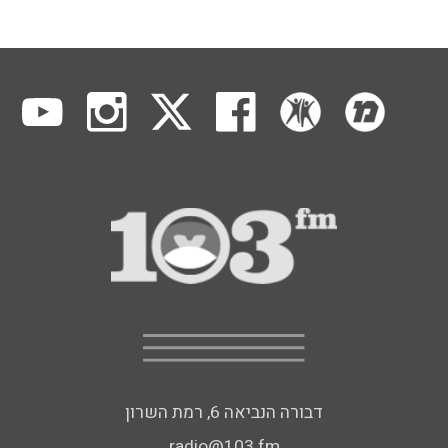
דבורה הנביאה 6, רמת השרון
radio@103.fm