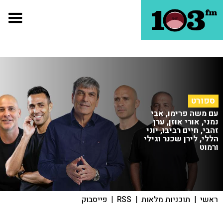
ספורט
עם משה פרימו, אבי
נמני, אורי אוזן, ערן
זהבי, חיים רביבו, יוני
הללי, לירן שכנר וגילי
ורמוט
ראשי
|
תוכניות מלאות
|
RSS
|
פייסבוק