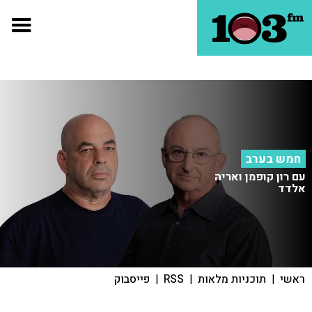
חמש בערב
עם רון קופמן ואריה
אלדד
ראשי
|
תוכניות מלאות
|
RSS
|
פייסבוק