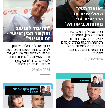
"אנחנו העיר
השלישית או
הרביעית הכי
מטווחת בישראל"
"החיבור לתושב
רז קינסטליך, ראש עיריית
והקשר הבין־אישי -
ראשון לציון, התייחס
זה השינוי"
להיערכות העיר בתקופת
מלחמת חרבות ברזל: "אנחנו
עיר ערוכה לחירום, בכל
רז קינסטליך, רה"ע ראשון
המבצעים השכלנו כבר
לציון שנבחר פעם נוספת עם
להבין"
אחוזי הצלחה של 92.1%, על
סוד ההצלחה: "הציבור רוצה
10/06/2024
להרגיש שרה"ע באמת חי
אותם ועובד בשבילם"
28/02/2024
חמש בערב
גדעון אוקו ועמיחי
אתאלי