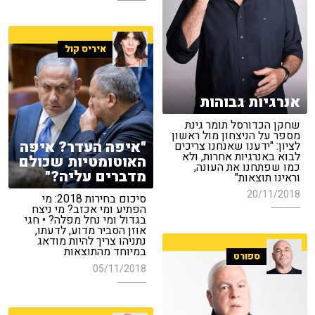
איריס קול
אנרגיות גבוהות
שחקן הכדורסל תומר גינת
מספר על הניצחון מול ראשון
"איפה העדר? איפה
לציון: "ידענו שאנחנו צריכים
לבוא באנרגיות אחרות, ולא
האוטומטיות שכולם
כמו שפתחנו את העונה,
מדברים עליה?"
וראינו תוצאות"
20/11/2018
סיכום בחירות 2018: מי
הפתיע ומי אכזב? מי ניצח
בגדול ומי נחל מפלה? • חגי
אוזן הסביר מדוע, לדעתו,
נתניהו צריך להיות מודאג
במיוחד מהתוצאות
ספורט
05/11/2018