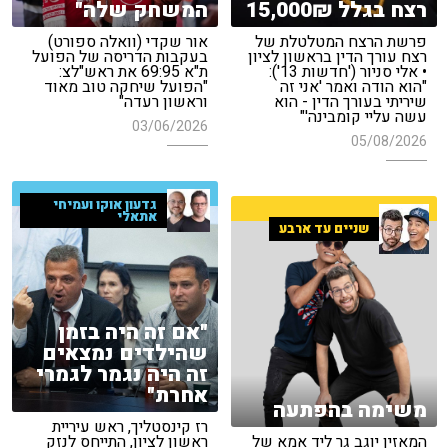
רצח בגלל 15,000₪
המשחק שלה"
פרשת הרצח המטלטלת של
אור שקדי (וואלה ספורט)
רצח עורך הדין בראשון לציון
בעקבות הדריסה של הפועל
• אלי סניור ('חדשות 13'):
ת"א 69:95 את ראש"לצ:
"הוא הודה ואמר 'אני זה
"הפועל שיחקה טוב מאוד
שיריתי בעורך הדין - הוא
וראשון רעדה"
עשה עליי קומבינה'"
03/06/2026
05/08/2026
גדעון אוקו ועמיחי
אתאלי
שניים עד ארבע
"אם זה היה בזמן
שהילדים נמצאים
זה היה נגמר לגמרי
אחרת"
משימה בהפתעה
רז קינסטליך, ראש עיריית
המאזין יוגב גר ליד אמא של
ראשון לציון, התייחס לנזק