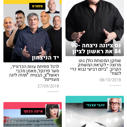
ספורט
נס ציונה ניצחה 90-
84 את ראשון לציון
יד הניצחון
שחקן המנצחת גולן גוט
מרוצה • לקראת המשחק
לרגל פתיחת עונת הכדוריד,
הקרוב: "ביום רביעי נבוא כדי
סער פרנקל, מאמן מכבי
לנצח"
ראשל"צ, הבטיח: "תהיה ליגה
מעניינת"
08/10/2018
27/09/2018
זהבי עצבני
איפה הכסף