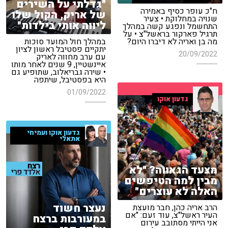
"גדלתי על השירים
ח"כ עופר כסיף באמירה
של אריק, הקול שלו
שנויה במחלוקת • צעיר
ליווה אותי בילדות"
התחשמל ונפגע קשה במהלך
תרגיל פארקור בראשל"צ • על
מה בן ואריה לא דיברו היום?
במהלך חול המועד סוכות
יתקיים פסטיבל ראשון לציון
20/09/2022
עם ערב מחווה לאריק
איינשטיין, 9 שנים לאחר מותו
• שירה גבריאלוב, שתופיע גם
היא בפסטיבל, שיתפה
01/09/2022
גדעון אוקו
גדעון אוקו ועמיחי
אתאלי
מצעד הגאווה? "לא
מבין למה הטיפשים
האלה לא עוצרים"
נעצר חשוד
הרב אריה כהן, חבר מועצת
העיר ראשל"צ, עוד זעם: "אם
במעורבות ברצח
אני הייתי מסתובב עירום