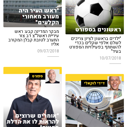
"ראש העיר היה
מעורב מאחורי
הקלעים"
ראשונים בספורט
מבקר המדינה קבע: ראש
עיריית ראשל"צ דב צור
"ילדים בראשון לציון צריכים
התערב לטובת קבלן המקורב
לשלם אלפי שקלים בכדי
אליו
להשתתף בפעילויות הספורט
בעיר"
09/07/2018
10/07/2018
ספורט
דידי לוקאלי
"אומרים שרוצים
להראות לו את הדלת