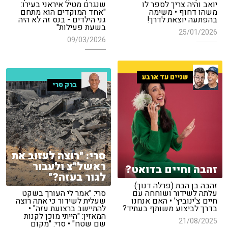
יואב והיה צריך לספר לו
שנגרם מטיל איראני בעירו:
משהו דחוף • משימה
"אחד המוקדים הוא מתחם
בהפתעה יוצאת לדרך!
גני הילדים - בנס זה לא היה
בשעת פעילות"
25/01/2026
09/03/2026
שניים עד ארבע
ברק סרי
סרי: "רוצה לעזוב את
ראשל"צ ולעבור
זהבה וחיים בדואט?
לגור בעזה?"
זהבה בן הבת (פרלה דנוך)
עלתה לשידור ושוחחה עם
סרי: "אמר לי העורך בשקט
חיים צ'ינוביץ' • האם אנחנו
שעלית לשידור כי אתה רוצה
בדרך לביצוע משותף בעתיד?
להתיישב ברצועת עזה" •
המאזין: "הייתי מוכן לקנות
21/08/2025
שם שטח" • סרי: "מקום