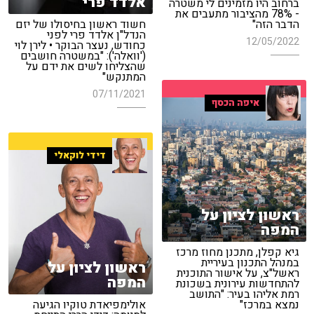
אלדד פרי
ברחוב היו מזמינים לי משטרה
- 78% מהציבור מתעבים את
הדבר הזה"
חשוד ראשון בחיסולו של יזם
הנדל"ן אלדד פרי לפני
12/05/2022
כחודש, נעצר הבוקר • לירן לוי
('וואלה'): "במשטרה חושבים
שהצליחו לשים את ידם על
המתנקש"
07/11/2021
איפה הכסף
דידי לוקאלי
ראשון לציון על
המפה
גיא קפלן, מתכנן מחוז מרכז
במנהל התכנון בעיריית
ראשון לציון על
ראשל"צ, על אישור התוכנית
המפה
להתחדשות עירונית בשכונת
רמת אליהו בעיר: "התושב
נמצא במרכז"
אולימפיאדת טוקיו הגיעה