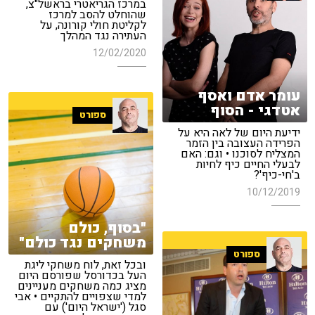
במרכז הגריאטרי בראשל"צ,
שהוחלט להסב למרכז
לקליטת חולי קורונה, על
העתירה נגד המהלך
12/02/2020
עומר אדם ואסף
אטדגי - הסוף
ספורט
ידיעת היום של לאה היא על
הפרידה העצובה בין הזמר
המצליח לסוכנו • וגם: האם
לבעלי החיים כיף לחיות
ב'חי-כיף'?
10/12/2019
"בסוף, כולם
משחקים נגד כולם"
ספורט
ובכל זאת, לוח משחקי ליגת
העל בכדורסל שפורסם היום
מציג כמה משחקים מעניינים
למדי שצפויים להתקיים • אבי
סגל ('ישראל היום') עם