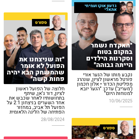
גדעון אוקו ועמיחי
אתאלי
ספורט
"האקדח נשמר
במקום בטוח
וסקרנות הילדים
"זה שניצחנו את
הייתה גבוהה"
הפועל לא אומר
שהמשחק הבא יהיה
נקבע מותו של הנער אורי
פחות קשה"
פורטל מראשון לציון, שנהרג
מפליטת הכדור • אלון חכמון
('מעריב') עדכן: "הנער יובא
חלוצה של הפועל ראשון
למנוחות היום"
לציון, דור ג'אן, שיתף
בתחושותיו לאחר שכבש את
10/06/2025
אחד השערים בניצחון 2:1 על
הפועל תל אביב, במחזור
הפתיחה של הליגה הלאומית
28/08/2024
ספורט