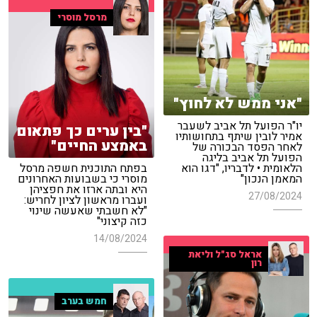
מרסל מוסרי
"אני ממש לא לחוץ"
יו"ר הפועל תל אביב לשעבר
"בין ערים כך פתאום
אמיר לובין שיתף בתחושותיו
באמצע החיים"
לאחר הפסד הבכורה של
הפועל תל אביב בליגה
הלאומית • לדבריו, "דגו הוא
בפתח התוכנית חשפה מרסל
המאמן הנכון"
מוסרי כי בשבועות האחרונים
היא ובתה ארזו את חפציהן
27/08/2024
ועברו מראשון לציון לחריש:
"לא חשבתי שאעשה שינוי
כזה קיצוני"
14/08/2024
אראל סג"ל וליאת
רון
חמש בערב