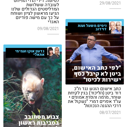
לסיומה: דידי הררי התייחס
29/08/2021
לעובדה ששלושת
המדליסטים הגדולים שלנו
הגיעו מראשון לציון ושוחח
על כך עם מישה פודיום
האגדי
ניסים משעל וענת
09/08/2021
דוידוב
גדעון אוקו ועמיחי
אתאלי
"לפי כתב האישום,
ביטן לא קיבל כסף
ישירות לכיסו"
כתב אישום הוגש נגד ח"כ
דוד ביטן (הליכוד) בגין לקיחת
שוחד, מרמה והפרת אמונים •
עו"ד אפרים דמרי: "נשקול את
דרכי ההגנה הנכונות"
08/07/2021
צבוע מסתובב
בסביבות ראשון