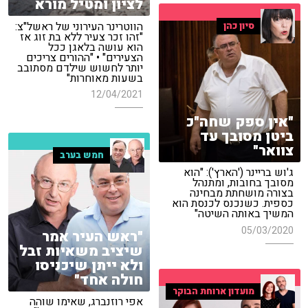
לציון ומטיל מורא
הווטרינר העירוני של ראשל"צ:
סיון כהן
"זהו זכר צעיר ללא בת זוג אז
הוא עושה בלאגן ככל
הצעירים" • "ההורים צריכים
יותר לחשוש שילדם מסתובב
בשעות מאוחרות"
12/04/2021
"אין ספק שחה"כ
ביטן מסובך עד
צוואר"
חמש בערב
ג'וש בריינר ('הארץ'): "הוא
מסובך בחובות, ומתנהל
בצורה מושחתת מבחינה
כספית. כשנכנס לכנסת הוא
המשיך באותה השיטה"
05/03/2020
"ראש העיר אמר
שיציב משאיות זבל
ולא ייתן שיכניסו
חולה אחד"
מועדון ארוחת הבוקר
אפי רוזנברג, שאימו שוהה