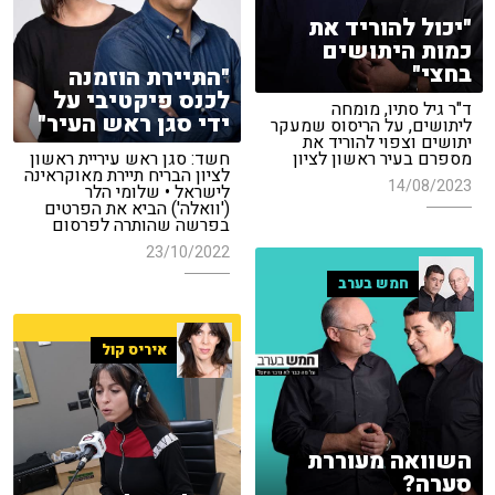
"יכול להוריד את
כמות היתושים
בחצי"
"התיירת הוזמנה
לכנס פיקטיבי על
ד"ר גיל סתיו, מומחה
ידי סגן ראש העיר"
ליתושים, על הריסוס שמעקר
יתושים וצפוי להוריד את
מספרם בעיר ראשון לציון
חשד: סגן ראש עיריית ראשון
לציון הבריח תיירת מאוקראינה
14/08/2023
לישראל • שלומי הלר
('וואלה') הביא את הפרטים
בפרשה שהותרה לפרסום
23/10/2022
חמש בערב
איריס קול
השוואה מעוררת
סערה?