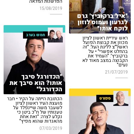
הפרשנות המלאה
15/08/2019
"איל ברקוביץ' גרם
לגרעון ועמוס לוזון
לוקח אותו"
חמש בערב
ראש עיריית ראשון לציון
מכוון את קבוצת הפועל
ראשל"צ לליגת העל: "זה
בהחלט אפשרי" • על
ברקוביץ': "העמיד את
הקבוצה במצב מאוד לא
נעים"
21/07/2019
"הכדורגל סיבך
אותו? הוא סיבך את
הכדורגל"
הכתובת הייתה על הקיר • חבר
ספורט
מועצת העיר ראשון לציון
לשעבר משה שיינפלד על
טענותיו של ח"כ ביטן כי
נקלע לצרה: "זאת אחת
מהאגדות שהוא מפיץ"
07/03/2019