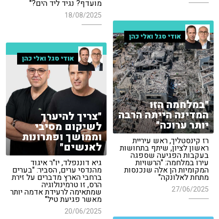
מועדף? נגיד ליד הים?"
18/08/2025
אודי סגל ואלי כהן
אודי סגל ואלי כהן
"במלחמה הזו
המדינה הייתה הרבה
"צריך להיערך
יותר ערוכה"
לשיקום מסיבי
וממושך ופתרונות
רז קינסטליך, ראש עיריית
לאנשים"
ראשון לציון, שיתף בתחושות
בעקבות הפגיעה שספגה
עירו במלחמה: "הרשויות
גיא דוננפלד, יו"ר איגוד
המקומיות הן אלה שנכנסות
מהנדסי ערים, הסביר: "בערים
מתחת לאלונקה"
ברחבי הארץ מדברים על זירת
הרס, זו טרמינולוגיה
27/06/2025
שמתאימה לרעידת אדמה יותר
מאשר פגיעת טיל"
20/06/2025