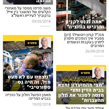
החוצה"
משה פרימו מספר על מאחורי
הקלעים של המשבר בין אייל
ברקוביץ' לעיריית ראשל"צ
"אתה נכנס לקניון -
09/05/2018
ומרגיש בוונציה"
מנכ"ל קניון רוטשילד (רון)
מסביר איך הופכים חיסרון
ליתרון בעקבות הגשמים
ספורט
המרובים
26/04/2018
ספורט
"ניצחנו עם לא מעט
מזל, זה היה נס
"חצי מהמועדון נמצא
ספורטיבי"
בבית הדין וחצי
מנסה לסגור את חלון
מאמן הפועל חולון על הזכייה
בגביע המדינה
ההעברות"
19/02/2018
אופיר סער עם עדכון על