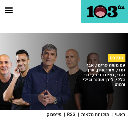
ספורט
עם משה פרימו, אבי
נמני, אורי אוזן, ערן
זהבי, חיים רביבו, יוני
הללי, לירן שכנר וגילי
ורמוט
ראשי
|
תוכניות מלאות
|
RSS
|
פייסבוק