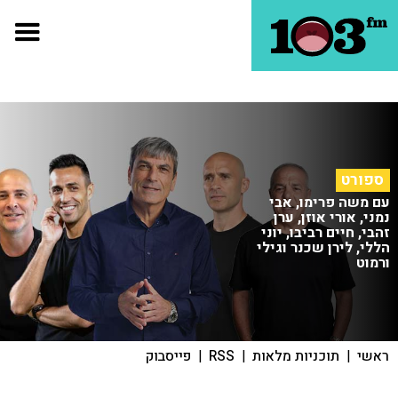
ספורט
עם משה פרימו, אבי
נמני, אורי אוזן, ערן
זהבי, חיים רביבו, יוני
הללי, לירן שכנר וגילי
ורמוט
ראשי
|
תוכניות מלאות
|
RSS
|
פייסבוק