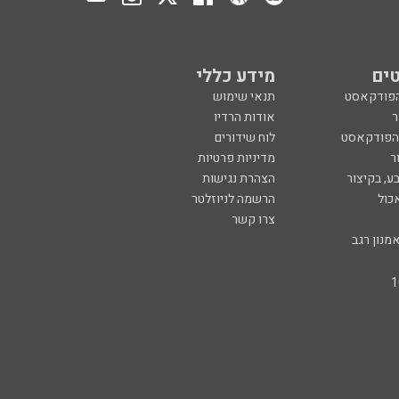
ים
מידע כללי
הפודקאסט
תנאי שימוש
ר
אודות הרדיו
 הפודקאסט
לוח שידורים
ר
מדיניות פרטיות
ע, בקיצור
הצהרת נגישות
כול
הרשמה לניוזלטר
צרו קשר
מנון רגב