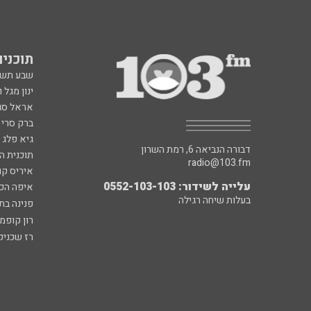
תוכניות fm
שבע תש
ינון מגל 
אראל סג"
ברק סרי 
גיא פלג
דבורה הנביאה 6, רמת השרון
תוכנית ה
radio@103.fm
איריס קו
עלייה לשידור: 0552-103-103
איפה הכ
בעלות שיחה רגילה
פנינה בת
רון קופמ
רז שכניק