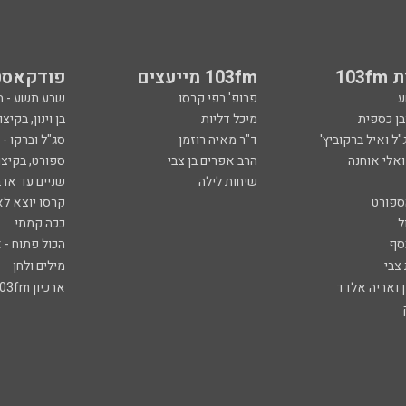
103
103fm מייעצים
פודקאסט
ע
פרופ' רפי קרסו
שבע תשע - 
ובן כספית
מיכל דליות
בן וינון, בקיצו
ל ואיל ברקוביץ'
ד"ר מאיה רוזמן
סג"ל וברקו -
ואלי אוחנה
הרב אפרים בן צבי
ספורט, בקיצו
שיחות לילה
שניים עד ארב
ספורט
קרסו יוצא לא
ל
ככה קמתי
סף
הכול פתוח - א
 צבי
מילים ולחן
ן ואריה אלדד
ארכיון 103fm