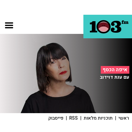
איפה הכסף
עם ענת דוידוב
ראשי
|
תוכניות מלאות
|
RSS
|
פייסבוק