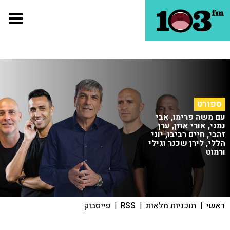
ספורט
עם משה פרימו, אבי
נמני, אורי אוזן, ערן
זהבי, חיים רביבו, יוני
הללי, לירן שכנר וגילי
ורמוט
ראשי
|
תוכניות מלאות
|
RSS
|
פייסבוק