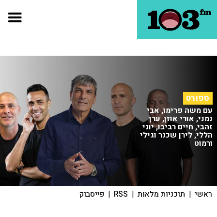
ספורט
עם משה פרימו, אבי
נמני, אורי אוזן, ערן
זהבי, חיים רביבו, יוני
הללי, לירן שכנר וגילי
ורמוט
ראשי
|
תוכניות מלאות
|
RSS
|
פייסבוק