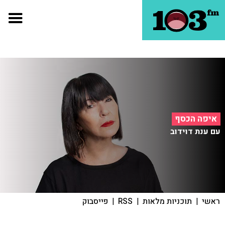
איפה הכסף
עם ענת דוידוב
ראשי
|
תוכניות מלאות
|
RSS
|
פייסבוק