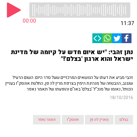
00:00
11:37
נתן זהבי: "יש איום חדש על קיומה של מדינת
ישראל והוא ארגון 'בצלם'!"
זהבי מביע את דעתו על הנושאים המרכזיים שעל סדר היום: השום הרעיל
שנגנב, ההבטחה של מנהיגת הימין בצרפת מרין לה פן, החלטת אונסק"ו בעניין
הכותל, נאומו של מנכ"ל 'בצלם' באו"ם והופעתו של תאמר נאפר
18/10/2016
בצלם
מארין לה פן
אונסק"ו
תאמר נאפר