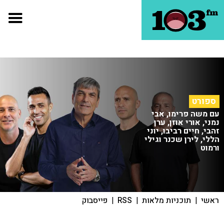
ספורט
עם משה פרימו, אבי
נמני, אורי אוזן, ערן
זהבי, חיים רביבו, יוני
הללי, לירן שכנר וגילי
ורמוט
ראשי
|
תוכניות מלאות
|
RSS
|
פייסבוק