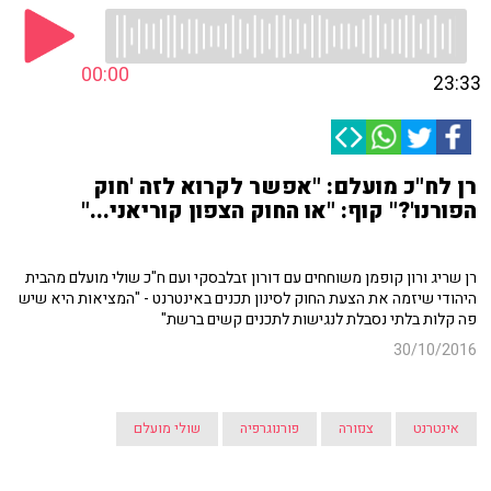
00:00
23:33
רן לח"כ מועלם: "אפשר לקרוא לזה 'חוק
הפורנו'?" קוף: "או החוק הצפון קוריאני..."
רן שריג ורון קופמן משוחחים עם דורון זבלבסקי ועם ח"כ שולי מועלם מהבית
היהודי שיזמה את הצעת החוק לסינון תכנים באינטרנט - "המציאות היא שיש
פה קלות בלתי נסבלת לנגישות לתכנים קשים ברשת"
30/10/2016
אינטרנט
צנזורה
פורנוגרפיה
שולי מועלם