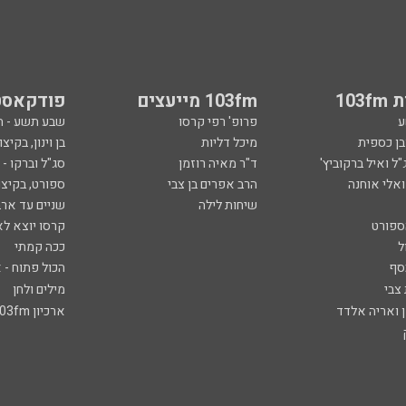
103
103fm מייעצים
פודקאסט
ע
פרופ' רפי קרסו
שבע תשע - 
ובן כספית
מיכל דליות
בן וינון, בקיצו
ל ואיל ברקוביץ'
ד"ר מאיה רוזמן
סג"ל וברקו -
ואלי אוחנה
הרב אפרים בן צבי
ספורט, בקיצו
שיחות לילה
שניים עד ארב
ספורט
קרסו יוצא לא
ל
ככה קמתי
סף
הכול פתוח - א
 צבי
מילים ולחן
ן ואריה אלדד
ארכיון 103fm