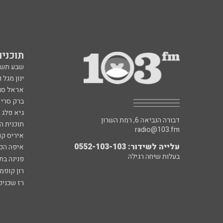
תוכניות fm
שבע תש
ינון מגל 
אראל סג"
ברק סרי 
גיא פלג
דבורה הנביאה 6, רמת השרון
תוכנית ה
radio@103.fm
איריס קו
עלייה לשידור: 0552-103-103
איפה הכ
בעלות שיחה רגילה
פנינה בת
רון קופמ
רז שכניק